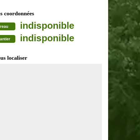
s coordonnées
indisponible
reau
indisponible
antier
us localiser