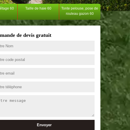
têtage 60
Taille de haie 60
Tonte pelouse, pose de
rouleau gazon 60
mande de devis gratuit