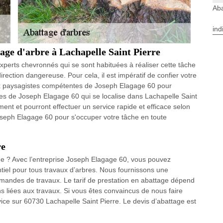
Aba
ind
tage d'arbre à Lachapelle Saint Pierre
experts chevronnés qui se sont habituées à réaliser cette tâche
irection dangereuse. Pour cela, il est impératif de confier votre
aux paysagistes compétentes de Joseph Elagage 60 pour
tes de Joseph Elagage 60 qui se localise dans Lachapelle Saint
ent et pourront effectuer un service rapide et efficace selon
oseph Elagage 60 pour s'occuper votre tâche en toute
re
ge ? Avec l’entreprise Joseph Elagage 60, vous pouvez
entiel pour tous travaux d’arbres. Nous fournissons une
demandes de travaux. Le tarif de prestation en abattage dépend
ons liées aux travaux. Si vous êtes convaincus de nous faire
vice sur 60730 Lachapelle Saint Pierre. Le devis d’abattage est