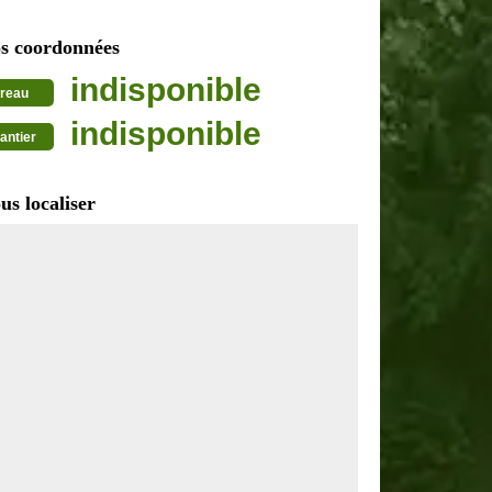
s coordonnées
indisponible
reau
indisponible
antier
us localiser