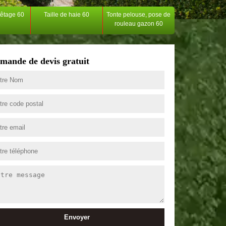
têtage 60
Taille de haie 60
Tonte pelouse, pose de
rouleau gazon 60
mande de devis gratuit