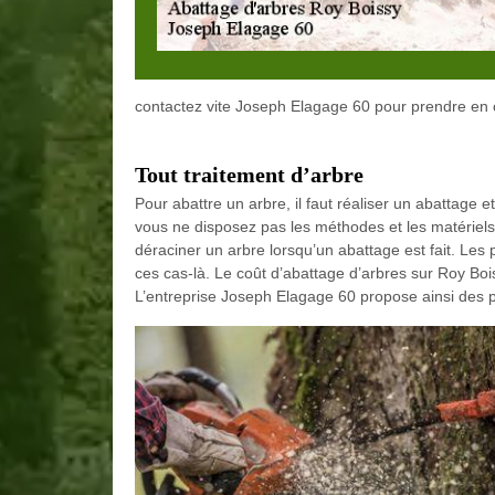
contactez vite Joseph Elagage 60 pour prendre en
Tout traitement d’arbre
Pour abattre un arbre, il faut réaliser un abattage 
vous ne disposez pas les méthodes et les matériels 
déraciner un arbre lorsqu’un abattage est fait. Les 
ces cas-là. Le coût d’abattage d’arbres sur Roy Boi
L’entreprise Joseph Elagage 60 propose ainsi des pre