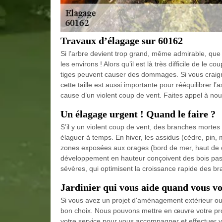
Travaux d’élagage sur 60162
Si l’arbre devient trop grand, même admirable, que
les environs ! Alors qu’il est là très difficile de l
tiges peuvent causer des dommages. Si vous craigne
cette taille est aussi importante pour rééquilibrer l
cause d’un violent coup de vent. Faites appel à no
Un élagage urgent ! Quand le faire ?
S’il y un violent coup de vent, des branches mortes q
élaguer à temps. En hiver, les assidus (cèdre, pin
zones exposées aux orages (bord de mer, haut de col
développement en hauteur conçoivent des bois pas t
sévères, qui optimisent la croissance rapide des br
Jardinier qui vous aide quand vous vo
Si vous avez un projet d'aménagement extérieur ou b
bon choix. Nous pouvons mettre en œuvre votre proj
votre service pour vous accompagner et effectuer 