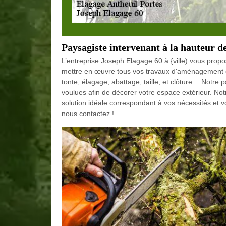
Paysagiste intervenant à la hauteur de
L’entreprise Joseph Elagage 60 à {ville) vous prop
mettre en œuvre tous vos travaux d'aménagement ext
tonte, élagage, abattage, taille, et clôture… Notre 
voulues afin de décorer votre espace extérieur. Not
solution idéale correspondant à vos nécessités et 
nous contactez !