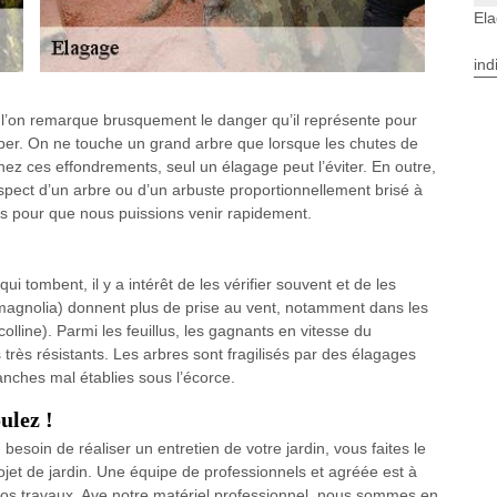
Ela
ind
 l’on remarque brusquement le danger qu’il représente pour
e couper. On ne touche un grand arbre que lorsque les chutes de
z ces effondrements, seul un élagage peut l’éviter. En outre,
’aspect d’un arbre ou d’un arbuste proportionnellement brisé à
us pour que nous puissions venir rapidement.
ui tombent, il y a intérêt de les vérifier souvent et de les
, magnolia) donnent plus de prise au vent, notamment dans les
line). Parmi les feuillus, les gagnants en vitesse du
rès résistants. Les arbres sont fragilisés par des élagages
anches mal établies sous l’écorce.
ulez !
esoin de réaliser un entretien de votre jardin, vous faites le
et de jardin. Une équipe de professionnels et agréée est à
vos travaux. Ave notre matériel professionnel, nous sommes en