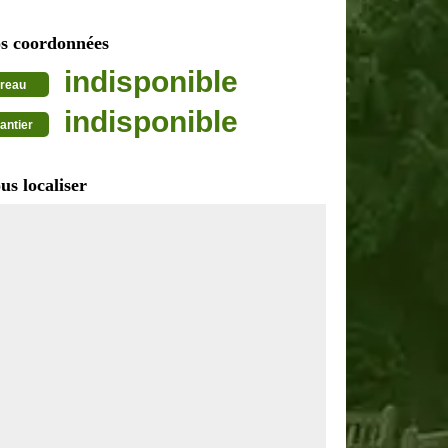
s coordonnées
indisponible
reau
indisponible
antier
us localiser