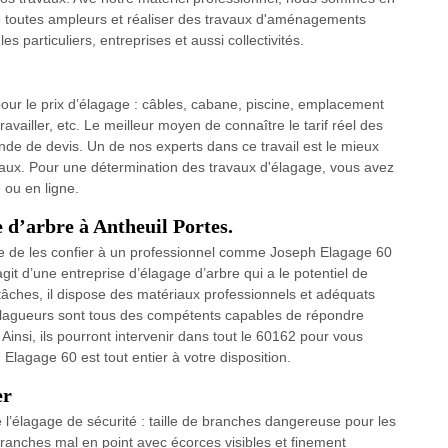
e toutes ampleurs et réaliser des travaux d'aménagements
s particuliers, entreprises et aussi collectivités.
pour le prix d’élagage : câbles, cabane, piscine, emplacement
travailler, etc. Le meilleur moyen de connaître le tarif réel des
nde de devis. Un de nos experts dans ce travail est le mieux
avaux. Pour une détermination des travaux d'élagage, vous avez
 ou en ligne.
e d’arbre à Antheuil Portes.
ble de les confier à un professionnel comme Joseph Elagage 60
agit d’une entreprise d’élagage d’arbre qui a le potentiel de
 tâches, il dispose des matériaux professionnels et adéquats
s élagueurs sont tous des compétents capables de répondre
insi, ils pourront intervenir dans tout le 60162 pour vous
 Elagage 60 est tout entier à votre disposition.
er
 l’élagage de sécurité : taille de branches dangereuse pour les
ranches mal en point avec écorces visibles et finement