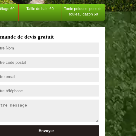
têtage 60
Taille de haie 60
Tonte pelouse, pose de
rouleau gazon 60
mande de devis gratuit