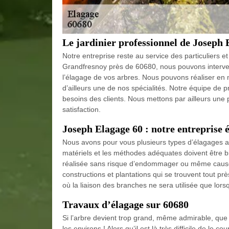
Le jardinier professionnel de Joseph 
Notre entreprise reste au service des particuliers e
Grandfresnoy près de 60680, nous pouvons intervenir
l’élagage de vos arbres. Nous pouvons réaliser en m
d’ailleurs une de nos spécialités. Notre équipe de pr
besoins des clients. Nous mettons par ailleurs une
satisfaction.
Joseph Elagage 60 : notre entreprise 
Nous avons pour vous plusieurs types d’élagages a
matériels et les méthodes adéquates doivent être b
réalisée sans risque d’endommager ou même causer n
constructions et plantations qui se trouvent tout prè
où la liaison des branches ne sera utilisée que lors
Travaux d’élagage sur 60680
Si l’arbre devient trop grand, même admirable, que
les environs ! Alors qu’il est là très difficile de l