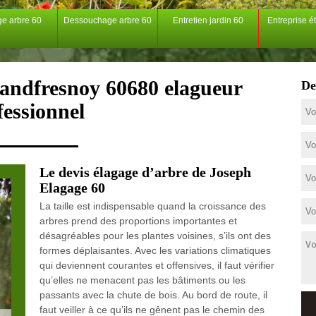
ge arbre 60
Dessouchage arbre 60
Entretien jardin 60
Entreprise é
randfresnoy 60680 elagueur
De
fessionnel
Le devis élagage d’arbre de Joseph
Elagage 60
La taille est indispensable quand la croissance des
arbres prend des proportions importantes et
désagréables pour les plantes voisines, s’ils ont des
formes déplaisantes. Avec les variations climatiques
qui deviennent courantes et offensives, il faut vérifier
qu’elles ne menacent pas les bâtiments ou les
passants avec la chute de bois. Au bord de route, il
faut veiller à ce qu’ils ne gênent pas le chemin des