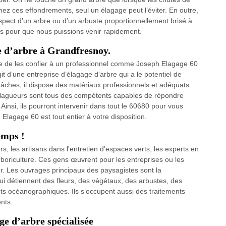
z ces effondrements, seul un élagage peut l’éviter. En outre,
’aspect d’un arbre ou d’un arbuste proportionnellement brisé à
us pour que nous puissions venir rapidement.
e d’arbre à Grandfresnoy.
ble de les confier à un professionnel comme Joseph Elagage 60
it d’une entreprise d’élagage d’arbre qui a le potentiel de
 tâches, il dispose des matériaux professionnels et adéquats
s élagueurs sont tous des compétents capables de répondre
insi, ils pourront intervenir dans tout le 60680 pour vous
 Elagage 60 est tout entier à votre disposition.
emps !
s, les artisans dans l'entretien d’espaces verts, les experts en
boriculture. Ces gens œuvrent pour les entreprises ou les
ieur. Les ouvrages principaux des paysagistes sont la
s qui détiennent des fleurs, des végétaux, des arbustes, des
ts océanographiques. Ils s’occupent aussi des traitements
nts.
ge d’arbre spécialisée