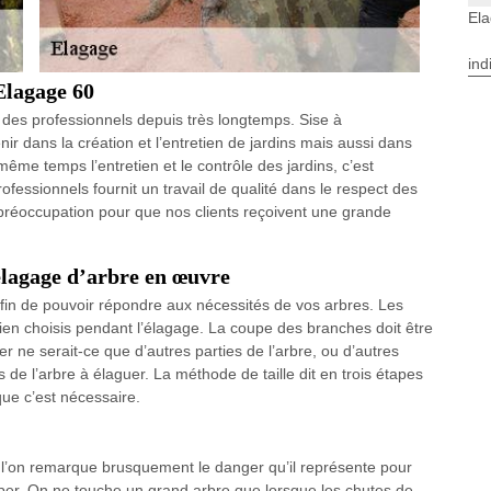
El
ind
Elagage 60
t des professionnels depuis très longtemps. Sise à
 dans la création et l’entretien de jardins mais aussi dans
ême temps l’entretien et le contrôle des jardins, c’est
ofessionnels fournit un travail de qualité dans le respect des
 préoccupation pour que nos clients reçoivent une grande
élagage d’arbre en œuvre
fin de pouvoir répondre aux nécessités de vos arbres. Les
ien choisis pendant l’élagage. La coupe des branches doit être
e serait-ce que d’autres parties de l’arbre, ou d’autres
s de l’arbre à élaguer. La méthode de taille dit en trois étapes
que c’est nécessaire.
 l’on remarque brusquement le danger qu’il représente pour
e couper. On ne touche un grand arbre que lorsque les chutes de