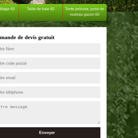
têtage 60
Taille de haie 60
Tonte pelouse, pose de
rouleau gazon 60
mande de devis gratuit