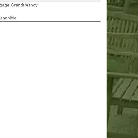
agage Grandfresnoy
isponible