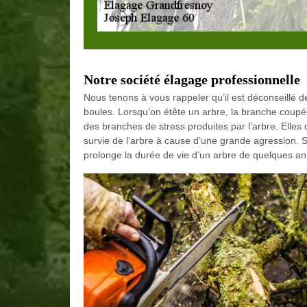
Notre société élagage professionnelle
Nous tenons à vous rappeler qu’il est déconseillé de f
boules. Lorsqu’on étête un arbre, la branche coup
des branches de stress produites par l’arbre. Elles o
survie de l’arbre à cause d’une grande agression.
prolonge la durée de vie d’un arbre de quelques a