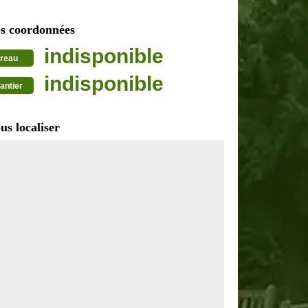
s coordonnées
indisponible
reau
indisponible
antier
us localiser