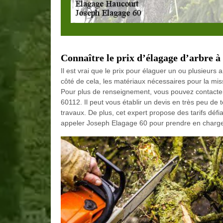
Connaître le prix d’élagage d’arbre à
Il est vrai que le prix pour élaguer un ou plusieurs a
côté de cela, les matériaux nécessaires pour la miss
Pour plus de renseignement, vous pouvez contacte
60112. Il peut vous établir un devis en très peu de
travaux. De plus, cet expert propose des tarifs déf
appeler Joseph Elagage 60 pour prendre en charge