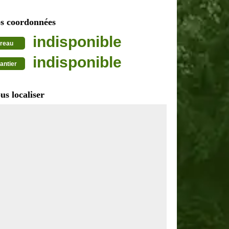
s coordonnées
indisponible
reau
indisponible
antier
us localiser