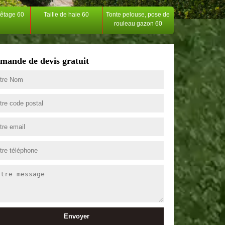
têtage 60
Taille de haie 60
Tonte pelouse, pose de
rouleau gazon 60
mande de devis gratuit