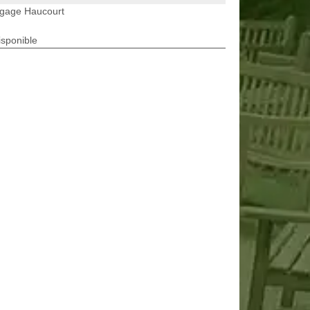
agage Haucourt
isponible