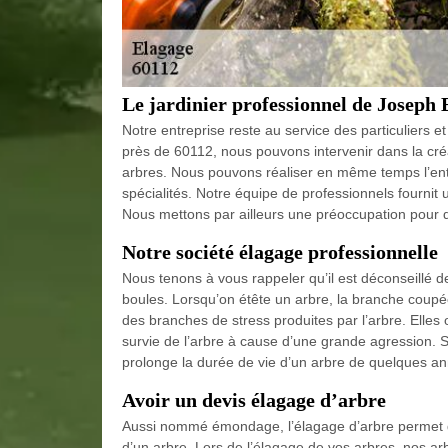
Le jardinier professionnel de Joseph 
Notre entreprise reste au service des particuliers 
près de 60112, nous pouvons intervenir dans la créa
arbres. Nous pouvons réaliser en même temps l’entret
spécialités. Notre équipe de professionnels fournit u
Nous mettons par ailleurs une préoccupation pour q
Notre société élagage professionnelle
Nous tenons à vous rappeler qu’il est déconseillé de f
boules. Lorsqu’on étête un arbre, la branche coup
des branches de stress produites par l’arbre. Elles o
survie de l’arbre à cause d’une grande agression.
prolonge la durée de vie d’un arbre de quelques a
Avoir un devis élagage d’arbre
Aussi nommé émondage, l’élagage d’arbre permet d
d’un arbre. Lors de l’élagage de vos arbres, nos arb