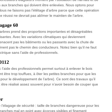
 aux branches qui doivent être enlevées. Nous optons pour
us ne faisons pas l’étêtage d’arbre parce que cette opération
réussi ne devrait pas abîmer le maintien de l’arbre.
lagage 60
s arbres prend des proportions importantes et désagréables
aisantes. Avec les variations climatiques qui deviennent
e menacent pas les bâtiments ou les passants avec la chute de
e gênent pas le chemin des conducteurs. Notez bien qu’il ne faut
ctrique sans l’aide de professionnels.
0112
vec l’aide des professionnels permet surtout à enlever le bois
 être trop touffues, à ôter les petites branches pour que les
pour le développement de l’arbre). Ce sont des travaux qu’il
oit être réalisé assez souvent pour n’avoir besoin de couper que
er
 l’élagage de sécurité : taille de branches dangereuse pour les
ranches mal en point avec écorces visibles et finement