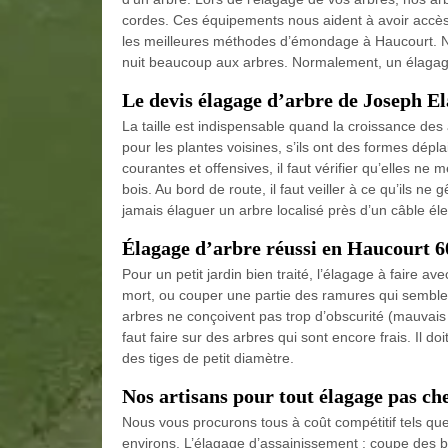
cordes. Ces équipements nous aident à avoir accès
les meilleures méthodes d’émondage à Haucourt. No
nuit beaucoup aux arbres. Normalement, un élagage 
Le devis élagage d’arbre de Joseph E
La taille est indispensable quand la croissance de
pour les plantes voisines, s’ils ont des formes dépl
courantes et offensives, il faut vérifier qu’elles n
bois. Au bord de route, il faut veiller à ce qu’ils n
jamais élaguer un arbre localisé près d’un câble éle
Élagage d’arbre réussi en Haucourt 6
Pour un petit jardin bien traité, l’élagage à faire a
mort, ou couper une partie des ramures qui semblent
arbres ne conçoivent pas trop d’obscurité (mauvais 
faut faire sur des arbres qui sont encore frais. Il d
des tiges de petit diamètre.
Nos artisans pour tout élagage pas ch
Nous vous procurons tous à coût compétitif tels que
environs. L’élagage d’assainissement : coupe des b