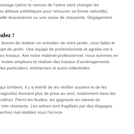
cissage (aérer la ramure de l’arbre sans changer les
es défauts esthétiques pour retrouver sa forme naturelle).
 taille draconienne ou une casse de charpente. Dégagement
ulez !
esoin de réaliser un entretien de votre jardin, vous faites le
et de jardin. Une équipe de professionnels et agréée est à
vos travaux. Ave notre matériel professionnel, nous sommes en
e toutes ampleurs et réaliser des travaux d'aménagements
s particuliers, entreprises et aussi collectivités.
ui tombent, il y a intérêt de les vérifier souvent et de les
, magnolia) donnent plus de prise au vent, notamment dans les
line). Parmi les feuillus, les gagnants en vitesse du
rès résistants. Les arbres sont fragilisés par des élagages
anches mal établies sous l’écorce.