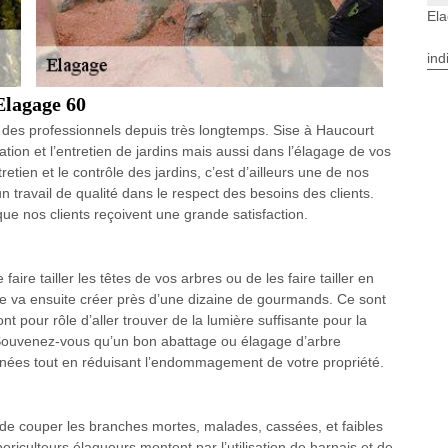
El
ind
Elagage 60
et des professionnels depuis très longtemps. Sise à Haucourt
tion et l’entretien de jardins mais aussi dans l’élagage de vos
ien et le contrôle des jardins, c’est d’ailleurs une de nos
n travail de qualité dans le respect des besoins des clients.
ue nos clients reçoivent une grande satisfaction.
aire tailler les têtes de vos arbres ou de les faire tailler en
ée va ensuite créer près d’une dizaine de gourmands. Ce sont
nt pour rôle d’aller trouver de la lumière suffisante pour la
 Souvenez-vous qu’un bon abattage ou élagage d’arbre
nnées tout en réduisant l’endommagement de votre propriété.
e couper les branches mortes, malades, cassées, et faibles
oriculteurs élagueurs montent par l’utilisation de harnais et de