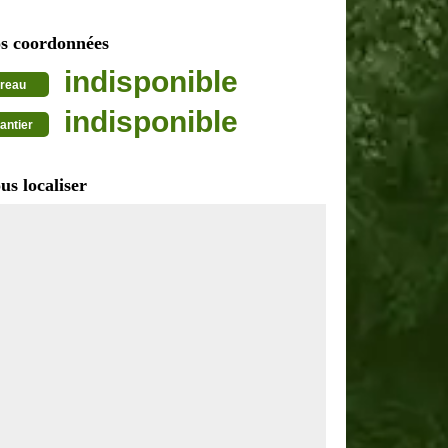
s coordonnées
indisponible
reau
indisponible
antier
us localiser