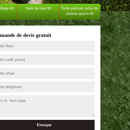
têtage 60
Taille de haie 60
Tonte pelouse, pose de
rouleau gazon 60
mande de devis gratuit