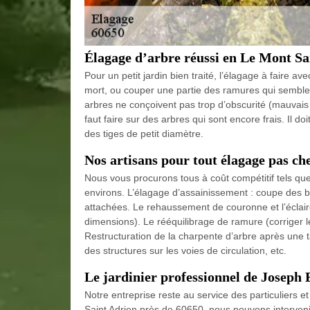
Élagage d’arbre réussi en Le Mont Sa
Pour un petit jardin bien traité, l’élagage à faire a
mort, ou couper une partie des ramures qui semblent
arbres ne conçoivent pas trop d’obscurité (mauvais 
faut faire sur des arbres qui sont encore frais. Il d
des tiges de petit diamètre.
Nos artisans pour tout élagage pas ch
Nous vous procurons tous à coût compétitif tels que
environs. L’élagage d’assainissement : coupe des b
attachées. Le rehaussement de couronne et l’éclair
dimensions). Le rééquilibrage de ramure (corriger l
Restructuration de la charpente d’arbre après une
des structures sur les voies de circulation, etc.
Le jardinier professionnel de Joseph 
Notre entreprise reste au service des particuliers 
Saint Adrien près de 60650, nous pouvons intervenir