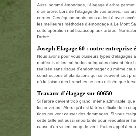
Aussi nommé émondage, l’élagage d’arbre permet d
d’un arbre. Lors de l’élagage de vos arbres, nos arb
cordes. Ces équipements nous aident à avoir accès
les meilleures méthodes d’émondage à Le Mont Sain
cette opération nuit beaucoup aux arbres. Normale
l’arbre.
Joseph Elagage 60 : notre entreprise 
Nous avons pour vous plusieurs types d’élagages a
matériels et les méthodes adéquates doivent être b
réalisée sans risque d’endommager ou même causer n
constructions et plantations qui se trouvent tout prè
où la liaison des branches ne sera utilisée que lors
Travaux d’élagage sur 60650
Si l’arbre devient trop grand, même admirable, que
les environs ! Alors qu’il est là très difficile de l
tiges peuvent causer des dommages. Si vous craigne
cette taille est aussi importante pour rééquilibrer l
cause d’un violent coup de vent. Faites appel à no