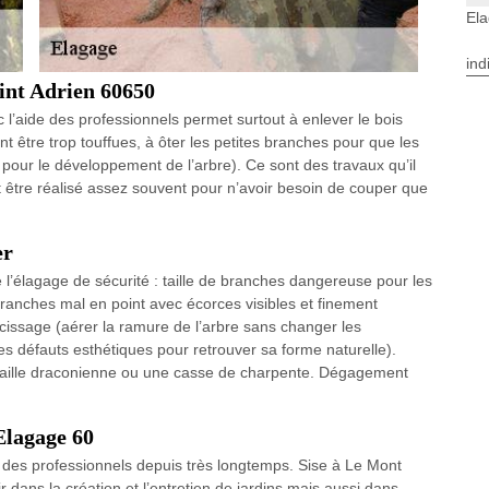
Ela
ind
int Adrien 60650
vec l’aide des professionnels permet surtout à enlever le bois
 être trop touffues, à ôter les petites branches pour que les
pour le développement de l’arbre). Ce sont des travaux qu’il
oit être réalisé assez souvent pour n’avoir besoin de couper que
er
 l’élagage de sécurité : taille de branches dangereuse pour les
ranches mal en point avec écorces visibles et finement
cissage (aérer la ramure de l’arbre sans changer les
es défauts esthétiques pour retrouver sa forme naturelle).
 taille draconienne ou une casse de charpente. Dégagement
Elagage 60
et des professionnels depuis très longtemps. Sise à Le Mont
 dans la création et l’entretien de jardins mais aussi dans