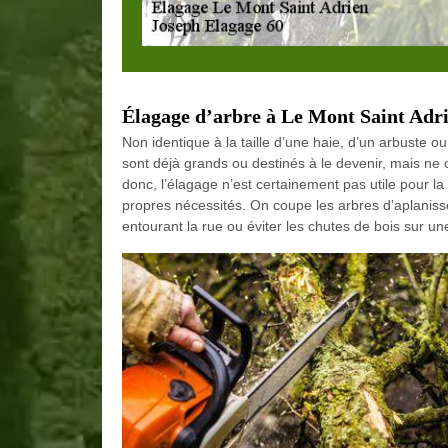
Élagage d’arbre à Le Mont Saint Adr
Non identique à la taille d’une haie, d’un arbuste ou
sont déjà grands ou destinés à le devenir, mais ne
donc, l’élagage n’est certainement pas utile pour l
propres nécessités. On coupe les arbres d’aplaniss
entourant la rue ou éviter les chutes de bois sur un