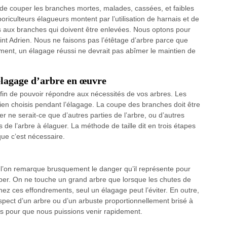
e couper les branches mortes, malades, cassées, et faibles
oriculteurs élagueurs montent par l’utilisation de harnais et de
 aux branches qui doivent être enlevées. Nous optons pour
t Adrien. Nous ne faisons pas l’étêtage d’arbre parce que
ment, un élagage réussi ne devrait pas abîmer le maintien de
élagage d’arbre en œuvre
fin de pouvoir répondre aux nécessités de vos arbres. Les
ien choisis pendant l’élagage. La coupe des branches doit être
e serait-ce que d’autres parties de l’arbre, ou d’autres
s de l’arbre à élaguer. La méthode de taille dit en trois étapes
que c’est nécessaire.
 l’on remarque brusquement le danger qu’il représente pour
e couper. On ne touche un grand arbre que lorsque les chutes de
z ces effondrements, seul un élagage peut l’éviter. En outre,
’aspect d’un arbre ou d’un arbuste proportionnellement brisé à
us pour que nous puissions venir rapidement.