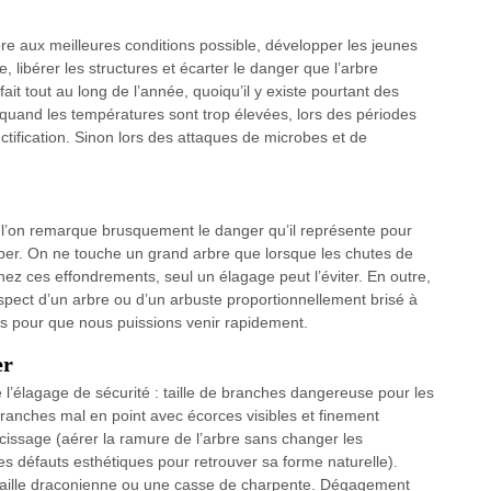
rbre aux meilleures conditions possible, développer les jeunes
e, libérer les structures et écarter le danger que l’arbre
ait tout au long de l’année, quoiqu’il y existe pourtant des
uand les températures sont trop élevées, lors des périodes
tification. Sinon lors des attaques de microbes et de
 l’on remarque brusquement le danger qu’il représente pour
e couper. On ne touche un grand arbre que lorsque les chutes de
z ces effondrements, seul un élagage peut l’éviter. En outre,
’aspect d’un arbre ou d’un arbuste proportionnellement brisé à
us pour que nous puissions venir rapidement.
er
 l’élagage de sécurité : taille de branches dangereuse pour les
ranches mal en point avec écorces visibles et finement
cissage (aérer la ramure de l’arbre sans changer les
es défauts esthétiques pour retrouver sa forme naturelle).
 taille draconienne ou une casse de charpente. Dégagement