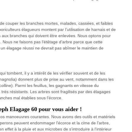
e couper les branches mortes, malades, cassées, et faibles
oriculteurs élagueurs montent par l’utilisation de harnais et de
 aux branches qui doivent être enlevées. Nous optons pour
 Nous ne faisons pas l’étêtage d’arbre parce que cette
un élagage réussi ne devrait pas abîmer le maintien de
ui tombent, il y a intérêt de les vérifier souvent et de les
, magnolia) donnent plus de prise au vent, notamment dans les
line). Parmi les feuillus, les gagnants en vitesse du
rès résistants. Les arbres sont fragilisés par des élagages
anches mal établies sous l’écorce.
seph Elagage 60 pour vous aider !
e nos manoeuvres courantes. Nous avons des outils et matériels
éperons peuvent endommager l'écorce et la cime de l'arbre,
n effet à la pluie et aux microbes de s’introduire à l'intérieur