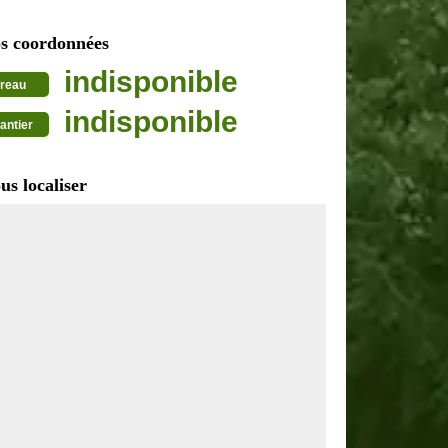
s coordonnées
indisponible
reau
indisponible
antier
us localiser