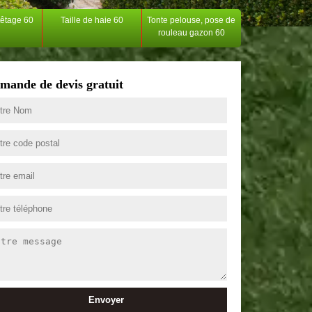
têtage 60
Taille de haie 60
Tonte pelouse, pose de
rouleau gazon 60
mande de devis gratuit