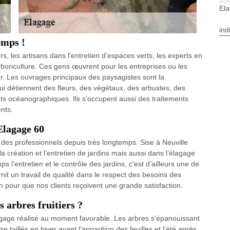
Ela
ind
emps !
s, les artisans dans l'entretien d’espaces verts, les experts en
boriculture. Ces gens œuvrent pour les entreprises ou les
ieur. Les ouvrages principaux des paysagistes sont la
s qui détiennent des fleurs, des végétaux, des arbustes, des
ts océanographiques. Ils s’occupent aussi des traitements
nts.
Elagage 60
t des professionnels depuis très longtemps. Sise à Neuville
 création et l’entretien de jardins mais aussi dans l’élagage
’entretien et le contrôle des jardins, c’est d’ailleurs une de
nit un travail de qualité dans le respect des besoins des
n pour que nos clients reçoivent une grande satisfaction.
s arbres fruitiers ?
agage réalisé au moment favorable. Les arbres s’épanouissant
re taillés en hiver avant l’apparition des feuilles et l’été après