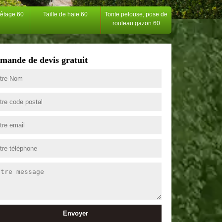
têtage 60
Taille de haie 60
Tonte pelouse, pose de
rouleau gazon 60
mande de devis gratuit