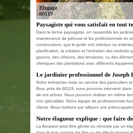
Paysagiste qui vous satisfait en tout t
Dans le terme paysagiste, on rassemble les jardinier
maintenance de pelouse et les professionnels en ar
constructions, que le jardin soit intérieur ou extér
planification, la création et l’entretien des endroit
gazons, des clôtures, des terrasses, ou des élémen
chimiques des plantations avec différents équipeme
Le jardinier professionnel de Joseph 
Notre entreprise reste au service des particuliers e
Bosc près de 60119, nous pouvons intervenir dans la
de vos arbres. Nous pouvons réaliser en même temps l
nos spécialités. Notre équipe de professionnels four
clients. Nous mettons par ailleurs une préoccupatio
Notre élagueur explique : que faire de
La floraison peut être gênée ou rénovée par un él
dans le bois comme les lilas ou les tilleuls doivent êt