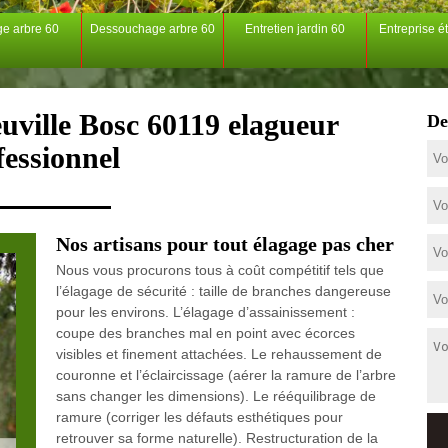
ge arbre 60
Dessouchage arbre 60
Entretien jardin 60
Entreprise é
uville Bosc 60119 elagueur
De
fessionnel
Nos artisans pour tout élagage pas cher
Nous vous procurons tous à coût compétitif tels que
l’élagage de sécurité : taille de branches dangereuse
pour les environs. L’élagage d’assainissement :
coupe des branches mal en point avec écorces
visibles et finement attachées. Le rehaussement de
couronne et l’éclaircissage (aérer la ramure de l’arbre
sans changer les dimensions). Le rééquilibrage de
ramure (corriger les défauts esthétiques pour
retrouver sa forme naturelle). Restructuration de la