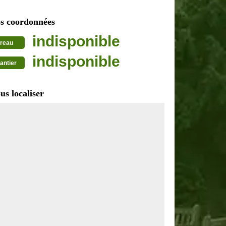
s coordonnées
indisponible
reau
indisponible
antier
us localiser