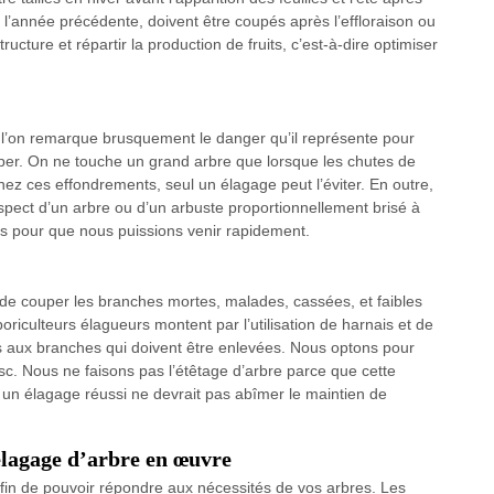
de l’année précédente, doivent être coupés après l’effloraison ou
ructure et répartir la production de fruits, c’est-à-dire optimiser
 l’on remarque brusquement le danger qu’il représente pour
e couper. On ne touche un grand arbre que lorsque les chutes de
z ces effondrements, seul un élagage peut l’éviter. En outre,
’aspect d’un arbre ou d’un arbuste proportionnellement brisé à
us pour que nous puissions venir rapidement.
e couper les branches mortes, malades, cassées, et faibles
oriculteurs élagueurs montent par l’utilisation de harnais et de
 aux branches qui doivent être enlevées. Nous optons pour
c. Nous ne faisons pas l’étêtage d’arbre parce que cette
un élagage réussi ne devrait pas abîmer le maintien de
élagage d’arbre en œuvre
fin de pouvoir répondre aux nécessités de vos arbres. Les