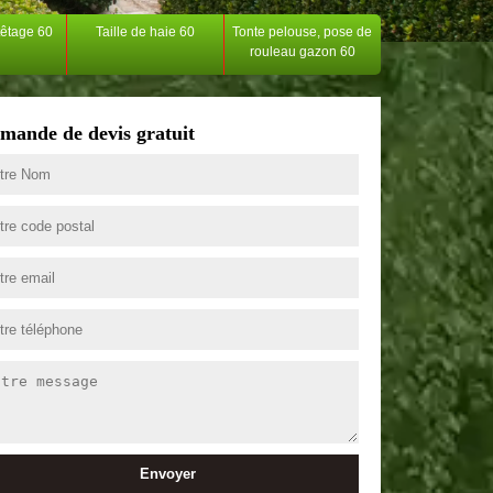
têtage 60
Taille de haie 60
Tonte pelouse, pose de
rouleau gazon 60
mande de devis gratuit