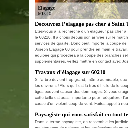
Découvrez l’élagage pas cher à Saint 
Etes-vous à la recherche d’un élagueur pas cher à
le 60210. Il a choisi depuis son arrivée sur le ma
services de qualité. Donc peut importe la coupe de
Joseph Elagage 60 pour prendre en main le travail. 
équipée qui procédera à la coupe des branches selon
supplémentaires, veillez mettre en contact avec J
Travaux d’élagage sur 60210
Si l’arbre devient trop grand, même admirable, que
les environs ! Alors qu’il est là très difficile de l
tiges peuvent causer des dommages. Si vous craigne
cette taille est aussi importante pour rééquilibrer l
cause d’un violent coup de vent. Faites appel à no
Paysagiste qui vous satisfait en tout t
Dans le terme paysagiste, on rassemble les jardinier
maintenance de pelouse et les professionnels en ar