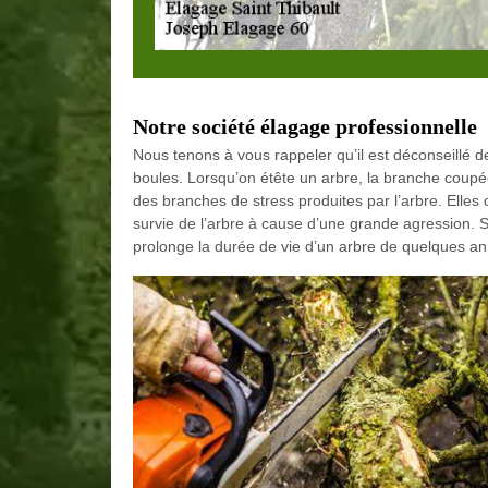
Notre société élagage professionnelle
Nous tenons à vous rappeler qu’il est déconseillé de f
boules. Lorsqu’on étête un arbre, la branche coup
des branches de stress produites par l’arbre. Elles o
survie de l’arbre à cause d’une grande agression.
prolonge la durée de vie d’un arbre de quelques a