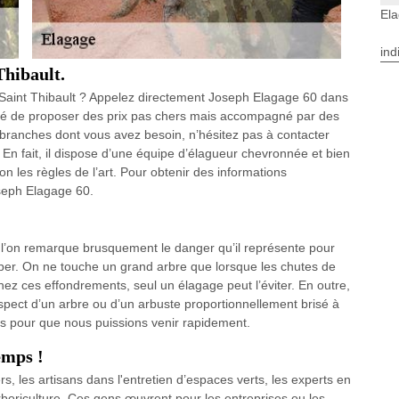
Ela
ind
Thibault.
 Saint Thibault ? Appelez directement Joseph Elagage 60 dans
rché de proposer des prix pas chers mais accompagné par des
 branches dont vous avez besoin, n’hésitez pas à contacter
En fait, il dispose d’une équipe d’élagueur chevronnée et bien
 les règles de l’art. Pour obtenir des informations
oseph Elagage 60.
 l’on remarque brusquement le danger qu’il représente pour
e couper. On ne touche un grand arbre que lorsque les chutes de
z ces effondrements, seul un élagage peut l’éviter. En outre,
’aspect d’un arbre ou d’un arbuste proportionnellement brisé à
us pour que nous puissions venir rapidement.
emps !
s, les artisans dans l'entretien d’espaces verts, les experts en
boriculture. Ces gens œuvrent pour les entreprises ou les