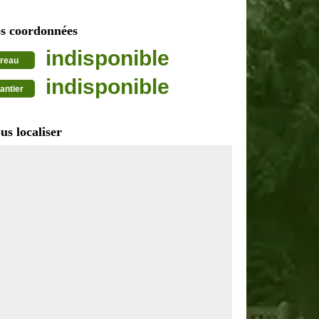
s coordonnées
indisponible
reau
indisponible
antier
us localiser