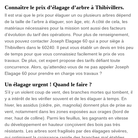
Connaître le prix d’élagage d’arbre à Thibivillers.
Il est vrai que le prix pour élaguer un ou plusieurs arbres dépend
de la taille de l’arbre à élaguer, son âge, etc. A côté de cela, les
matériaux nécessaires pour la mission sont aussi des facteurs
d’évolution du tarif des opérations. Pour plus de renseignement,
vous pouvez contacter Joseph Elagage 60 qui a pour siège à
Thibivillers dans le 60240. Il peut vous établir un devis en très peu
de temps pour que vous connaissiez facilement le prix de vos
travaux. De plus, cet expert propose des tarifs défiant toute
concurrence. Alors, qu’attendez-vous de ne pas appeler Joseph
Elagage 60 pour prendre en charge vos travaux ?
Un élagage urgent ! Quand le faire ?
S’il y un violent coup de vent, des branches mortes qui tombent, il
y a intérêt de les vérifier souvent et de les élaguer à temps. En
hiver, les assidus (cèdre, pin, magnolia) donnent plus de prise au
vent, notamment dans les zones exposées aux orages (bord de
mer, haut de colline). Parmi les feuillus, les gagnants en vitesse
du développement en hauteur conçoivent des bois pas très
résistants. Les arbres sont fragilisés par des élagages sévères,
qui optimisent la croissance rapide des branches mal établies