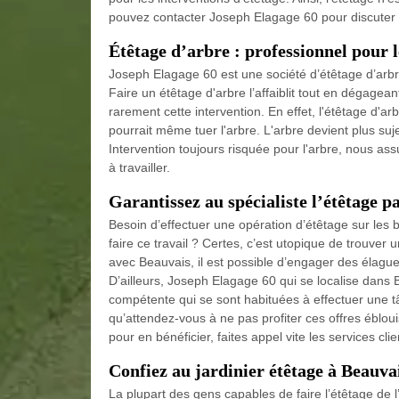
pouvez contacter Joseph Elagage 60 pour discuter d
Étêtage d’arbre : professionnel pour l
Joseph Elagage 60 est une société d’étêtage d’arbre 
Faire un étêtage d'arbre l’affaiblit tout en dégagea
rarement cette intervention. En effet, l'étêtage d'ar
pourrait même tuer l'arbre. L'arbre devient plus suj
Intervention toujours risquée pour l'arbre, nous as
à travailler.
Garantissez au spécialiste l’étêtage p
Besoin d’effectuer une opération d’étêtage sur les
faire ce travail ? Certes, c’est utopique de trouver 
avec Beauvais, il est possible d’engager des élague
D’ailleurs, Joseph Elagage 60 qui se localise dans
compétente qui se sont habituées à effectuer une t
qu’attendez-vous à ne pas profiter ces offres éblo
pour en bénéficier, faites appel vite les services c
Confiez au jardinier étêtage à Beauva
La plupart des gens capables de faire l’étêtage de l