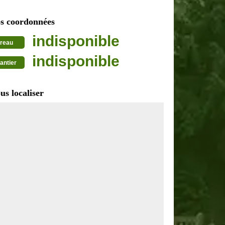
s coordonnées
indisponible
reau
indisponible
antier
us localiser