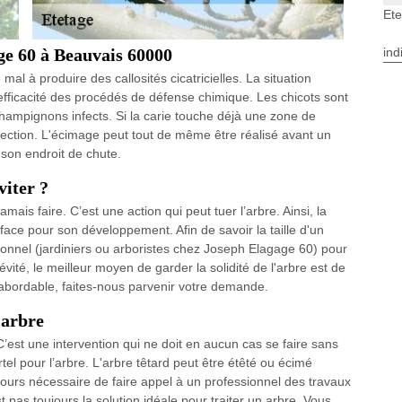
Et
ge 60 à Beauvais 60000
ind
al à produire des callosités cicatricielles. La situation
 l’efficacité des procédés de défense chimique. Les chicots sont
champignons infects. Si la carie touche déjà une zone de
nfection. L'écimage peut tout de même être réalisé avant un
 son endroit de chute.
viter ?
mais faire. C’est une action qui peut tuer l’arbre. Ainsi, la
face pour son développement. Afin de savoir la taille d'un
nnel (jardiniers ou arboristes chez Joseph Elagage 60) pour
vité, le meilleur moyen de garder la solidité de l'arbre est de
e abordable, faites-nous parvenir votre demande.
'arbre
C’est une intervention qui ne doit en aucun cas se faire sans
tel pour l’arbre. L'arbre têtard peut être étêté ou écimé
ujours nécessaire de faire appel à un professionnel des travaux
st pas toujours la solution idéale pour traiter un arbre. Vous