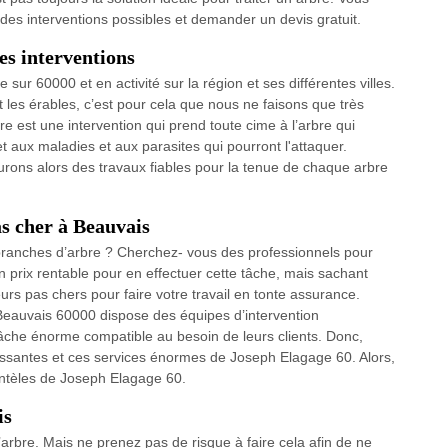
es interventions possibles et demander un devis gratuit.
es interventions
sur 60000 et en activité sur la région et ses différentes villes.
nt les érables, c’est pour cela que nous ne faisons que très
bre est une intervention qui prend toute cime à l’arbre qui
et aux maladies et aux parasites qui pourront l'attaquer.
surons alors des travaux fiables pour la tenue de chaque arbre
as cher à Beauvais
 branches d’arbre ? Cherchez- vous des professionnels pour
un prix rentable pour en effectuer cette tâche, mais sachant
urs pas chers pour faire votre travail en tonte assurance.
 Beauvais 60000 dispose des équipes d’intervention
âche énorme compatible au besoin de leurs clients. Donc,
uissantes et ces services énormes de Joseph Elagage 60. Alors,
lientèles de Joseph Elagage 60.
is
’arbre. Mais ne prenez pas de risque à faire cela afin de ne