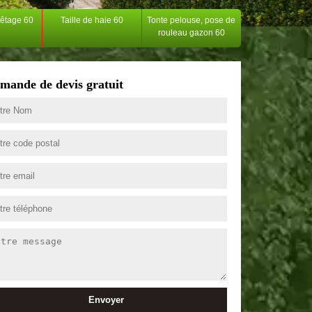
têtage 60
Taille de haie 60
Tonte pelouse, pose de
rouleau gazon 60
mande de devis gratuit