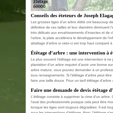
Conseils des éteteurs de Joseph Elaga
Les grosses tiges d’un arbre étêté ont beaucoup de m
définitive de ces tailles et leur diamètre diminuent
très délicats aux envahissements d’insectes et de 
l’arbre, la plaie accélérera le développement de l’i
abattage d'arbre si celui-ci est trop haut comparé à
Étêtage d’arbre : une intervention à é
Le plus souvent l’étêtage est une intervention à ne ja
plantation d’un arbre requiert d’avoir une bonne sur
arbre mature, vous pouvez demander à un professio
tous renseignements. Si l’étêtage d’arbre peut être é
faire une taille douce. Pour un tarif étêtage d'arbr
Faire une demande de devis étêtage d
L'étêtage consiste à supprimer la cime d'un arbre. 
l’aval des professionnels puisque cela peut être mor
lorsque les tiges sont toujours dégradées. Il est to
pour les interventions d’étêtage. Ainsi, l’étêtage n’e