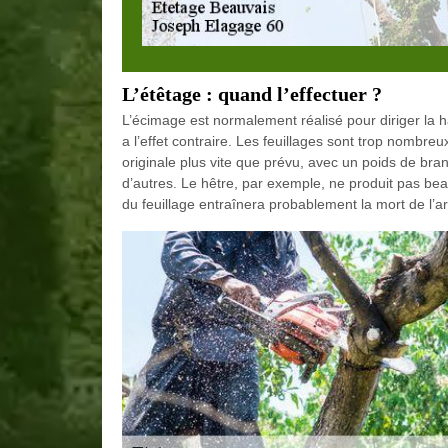
L’étêtage : quand l’effectuer ?
L’écimage est normalement réalisé pour diriger la h
a l’effet contraire. Les feuillages sont trop nombre
originale plus vite que prévu, avec un poids de bra
d’autres. Le hêtre, par exemple, ne produit pas b
du feuillage entraînera probablement la mort de l’ar