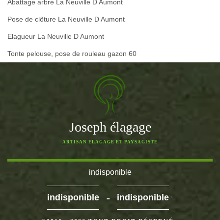
Abattage arbre La Neuville D Aumont
Pose de clôture La Neuville D Aumont
Elagueur La Neuville D Aumont
Tonte pelouse, pose de rouleau gazon 60
Joseph élagage
ARTISAN ELAGAGE ET PAYSAGISTE
indisponible
-
indisponible
indisponible
>