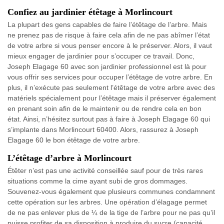
Confiez au jardinier étêtage à Morlincourt
La plupart des gens capables de faire l’étêtage de l’arbre. Mais
ne prenez pas de risque à faire cela afin de ne pas abîmer l’état
de votre arbre si vous penser encore à le préserver. Alors, il vaut
mieux engager de jardinier pour s’occuper ce travail. Donc,
Joseph Elagage 60 avec son jardinier professionnel est là pour
vous offrir ses services pour occuper l’étêtage de votre arbre. En
plus, il n’exécute pas seulement l’étêtage de votre arbre avec des
matériels spécialement pour l’étêtage mais il préserver également
en prenant soin afin de le maintenir ou de rendre cela en bon
état. Ainsi, n’hésitez surtout pas à faire à Joseph Elagage 60 qui
s’implante dans Morlincourt 60400. Alors, rassurez à Joseph
Elagage 60 le bon étêtage de votre arbre.
L’étêtage d’arbre à Morlincourt
Étêter n’est pas une activité conseillée sauf pour de très rares
situations comme la cime ayant subi de gros dommages.
Souvenez-vous également que plusieurs communes condamnent
cette opération sur les arbres. Une opération d’élagage permet
de ne pas enlever plus de ¼ de la tige de l’arbre pour ne pas qu’il
puisse profiter de sa disposition à produire du sucre (capacité