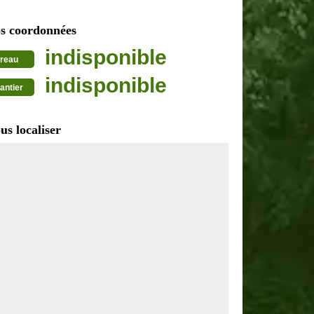
s coordonnées
indisponible
reau
indisponible
antier
us localiser