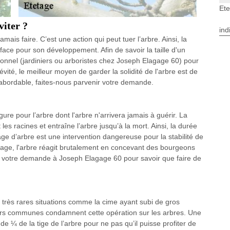
Ete
viter ?
ind
mais faire. C’est une action qui peut tuer l’arbre. Ainsi, la
face pour son développement. Afin de savoir la taille d'un
nnel (jardiniers ou arboristes chez Joseph Elagage 60) pour
vité, le meilleur moyen de garder la solidité de l'arbre est de
e abordable, faites-nous parvenir votre demande.
e pour l’arbre dont l'arbre n'arrivera jamais à guérir. La
 les racines et entraîne l’arbre jusqu’à la mort. Ainsi, la durée
tage d’arbre est une intervention dangereuse pour la stabilité de
êtage, l'arbre réagit brutalement en concevant des bourgeons
 votre demande à Joseph Elagage 60 pour savoir que faire de
e très rares situations comme la cime ayant subi de gros
s communes condamnent cette opération sur les arbres. Une
 ¼ de la tige de l’arbre pour ne pas qu’il puisse profiter de