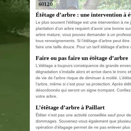
Étêtage d’arbre : une intervention à é
Le plus souvent l’étêtage est une intervention à ne ja
plantation d’un arbre requiert d’avoir une bonne sur
arbre mature, vous pouvez demander à un professio
tous renseignements. Si l’étêtage d’arbre peut être é
faire une taille douce. Pour un tarif étêtage d'arbr
Faire ou pas faire un étêtage d’arbre
L'étêtage a toujours conséquence de grande envergur
dégradation s'installe alors et arrive dans le tronc et
de vie de l'arbre risque de diminuer à moitié. L’étê
l'arbre, même si c’est pour sa protection. Après ét
désordonnés qui seront un signe trompant. Confiez
votre arbre.
L’étêtage d’arbre à Paillart
Étêter n’est pas une activité conseillée sauf pour d
dommages. Souvenez-vous également que plusieur
opération d’élagage permet de ne pas enlever plus de