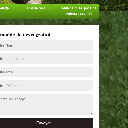
têtage 60
Taille de haie 60
Tonte pelouse, pose de
rouleau gazon 60
mande de devis gratuit