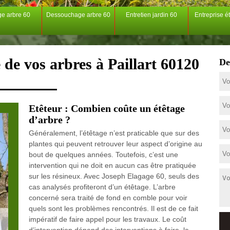
ge arbre 60
Dessouchage arbre 60
Entretien jardin 60
Entreprise é
 de vos arbres à Paillart 60120
De
Etêteur : Combien coûte un étêtage
d’arbre ?
Généralement, l’étêtage n’est praticable que sur des
plantes qui peuvent retrouver leur aspect d’origine au
bout de quelques années. Toutefois, c’est une
intervention qui ne doit en aucun cas être pratiquée
sur les résineux. Avec Joseph Elagage 60, seuls des
cas analysés profiteront d’un étêtage. L’arbre
concerné sera traité de fond en comble pour voir
quels sont les problèmes rencontrés. Il est de ce fait
impératif de faire appel pour les travaux. Le coût