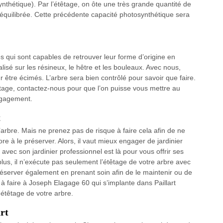
ynthétique). Par l’étêtage, on ôte une très grande quantité de
équilibrée. Cette précédente capacité photosynthétique sera
res qui sont capables de retrouver leur forme d’origine en
alisé sur les résineux, le hêtre et les bouleaux. Avec nous,
 être écimés. L’arbre sera bien contrôlé pour savoir que faire.
age, contactez-nous pour que l’on puisse vous mettre au
engagement.
t
’arbre. Mais ne prenez pas de risque à faire cela afin de ne
re à le préserver. Alors, il vaut mieux engager de jardinier
vec son jardinier professionnel est là pour vous offrir ses
plus, il n’exécute pas seulement l’étêtage de votre arbre avec
réserver également en prenant soin afin de le maintenir ou de
s à faire à Joseph Elagage 60 qui s’implante dans Paillart
étêtage de votre arbre.
art