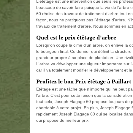
L'étêtage est une intervention que seuls les profes
beaucoup de savoir-faire puisque la vie de l’arbre
60 réalise des travaux de traitement d’arbre tout en 
façon, nous ne pratiquons pas l'étêtage d'arbre. N
travaux de traitement d’arbre. Nous sommes en activ
Quel est le prix étêtage d’arbre
Lorsqu’on coupe la cime d'un arbre, on enlève la do
le bourgeon final. Ce dernier qui définit la structur
grandeur propre à sa place de plantation. Une rivali
L'arbre va développer une vigueur importante sur l'
car il va totalement modifier le développement et la
Profitez le bon Prix étêtage à Paillart
Étêtage est une tâche que n’importe qui ne peut pas 
l’arbre. C’est pour cette raison que la considérati
tout cela, Joseph Elagage 60 propose toujours de pri
abordable à votre projet. En plus, Joseph Elagage 6
rapidement Joseph Elagage 60 qui se localise dans 
qui propose du meilleur prix.