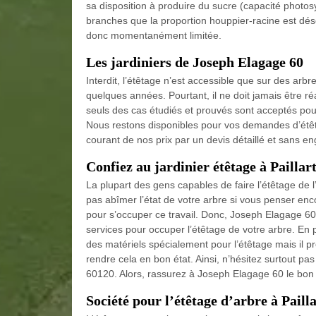
sa disposition à produire du sucre (capacité photos
branches que la proportion houppier-racine est dés
donc momentanément limitée.
Les jardiniers de Joseph Elagage 60
Interdit, l’étêtage n’est accessible que sur des arb
quelques années. Pourtant, il ne doit jamais être ré
seuls des cas étudiés et prouvés sont acceptés pour
Nous restons disponibles pour vos demandes d’étêt
courant de nos prix par un devis détaillé et sans 
Confiez au jardinier étêtage à Paillar
La plupart des gens capables de faire l’étêtage de l
pas abîmer l’état de votre arbre si vous penser enco
pour s’occuper ce travail. Donc, Joseph Elagage 60 a
services pour occuper l’étêtage de votre arbre. En 
des matériels spécialement pour l’étêtage mais il p
rendre cela en bon état. Ainsi, n’hésitez surtout pa
60120. Alors, rassurez à Joseph Elagage 60 le bon 
Société pour l’étêtage d’arbre à Paill