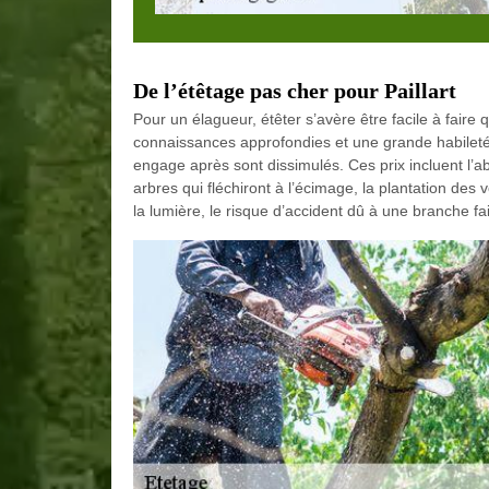
De l’étêtage pas cher pour Paillart
Pour un élagueur, étêter s’avère être facile à fair
connaissances approfondies et une grande habileté. 
engage après sont dissimulés. Ces prix incluent l’a
arbres qui fléchiront à l’écimage, la plantation des 
la lumière, le risque d’accident dû à une branche f