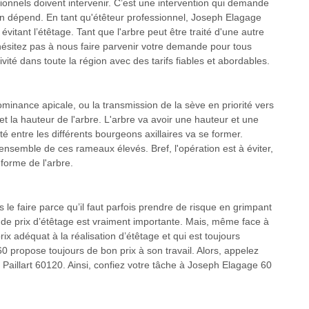
sionnels doivent intervenir. C’est une intervention qui demande
 en dépend. En tant qu'étêteur professionnel, Joseph Elagage
évitant l’étêtage. Tant que l'arbre peut être traité d'une autre
’hésitez pas à nous faire parvenir votre demande pour tous
ité dans toute la région avec des tarifs fiables et abordables.
minance apicale, ou la transmission de la sève en priorité vers
e et la hauteur de l'arbre. L'arbre va avoir une hauteur et une
té entre les différents bourgeons axillaires va se former.
ensemble de ces rameaux élevés. Bref, l'opération est à éviter,
 forme de l'arbre.
le faire parce qu’il faut parfois prendre de risque en grimpant
on de prix d’étêtage est vraiment importante. Mais, même face à
x adéquat à la réalisation d’étêtage et qui est toujours
0 propose toujours de bon prix à son travail. Alors, appelez
Paillart 60120. Ainsi, confiez votre tâche à Joseph Elagage 60