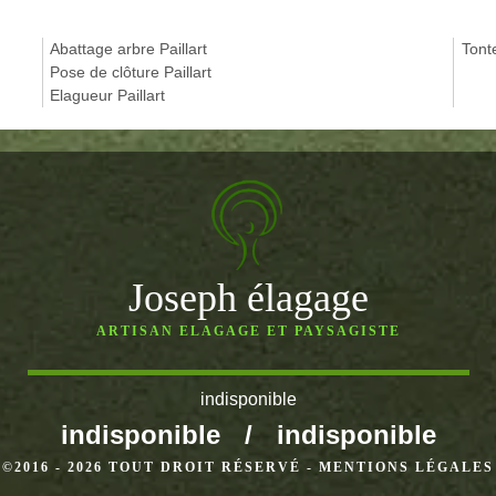
Abattage arbre Paillart
Tont
Pose de clôture Paillart
Elagueur Paillart
Joseph élagage
ARTISAN ELAGAGE ET PAYSAGISTE
indisponible
indisponible
/
indisponible
©2016 - 2026 TOUT DROIT RÉSERVÉ -
MENTIONS LÉGALES