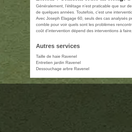
Généralement, l’étêtage n’est praticable que sur de
de quelques années. Toutefois, c’est une interventi
Avec Joseph Elagage 60, seuls des cas analysés pro
comble pour voir quels sont les problèmes rencontrés
coût d’intervention dépend des interventions à faire
Autres services
Taille de haie Ravenel
Entretien jardin Ravenel
Dessouchage arbre Ravenel