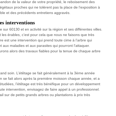
bandon de la valeur de votre propriété, le reboisement des
végétaux proches qui ne tolèrent pas la place de l’exposition à
aible et des précédents entretiens aggravés.
es interventions
sur 60130 et en activité sur la région et ses différentes villes.
nt les érables, c’est pour cela que nous ne faisons que très
bre est une intervention qui prend toute cime à l’arbre qui
et aux maladies et aux parasites qui pourront l'attaquer.
surons alors des travaux fiables pour la tenue de chaque arbre
 grand soin. L’étêtage se fait généralement à la 3ème année
tion se fait alors après la première moisson chaque année, et a
étudiées, l’étêtage est très bénéfique pour un développement
oute intervention, envisagez de faire appel à un professionnel.
il sur de petits grands arbres ou plantations à prix très