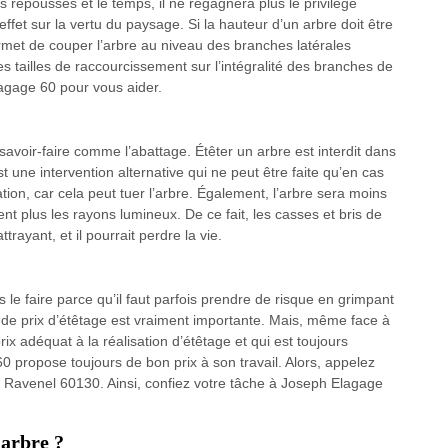
 repousses et le temps, il ne regagnera plus le privilège
ffet sur la vertu du paysage. Si la hauteur d’un arbre doit être
permet de couper l’arbre au niveau des branches latérales
 tailles de raccourcissement sur l’intégralité des branches de
lagage 60 pour vous aider.
avoir-faire comme l’abattage. Étêter un arbre est interdit dans
st une intervention alternative qui ne peut être faite qu’en cas
tion, car cela peut tuer l’arbre. Également, l’arbre sera moins
ent plus les rayons lumineux. De ce fait, les casses et bris de
rayant, et il pourrait perdre la vie.
le faire parce qu’il faut parfois prendre de risque en grimpant
on de prix d’étêtage est vraiment importante. Mais, même face à
x adéquat à la réalisation d’étêtage et qui est toujours
0 propose toujours de bon prix à son travail. Alors, appelez
 Ravenel 60130. Ainsi, confiez votre tâche à Joseph Elagage
’arbre ?