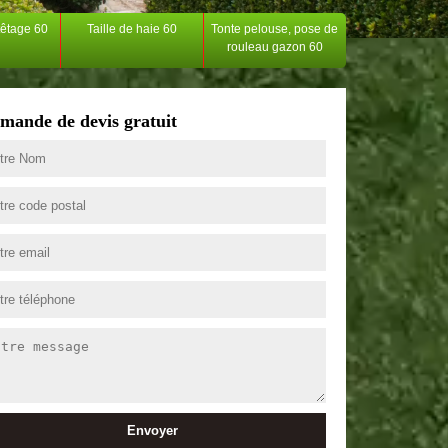
têtage 60
Taille de haie 60
Tonte pelouse, pose de
rouleau gazon 60
mande de devis gratuit