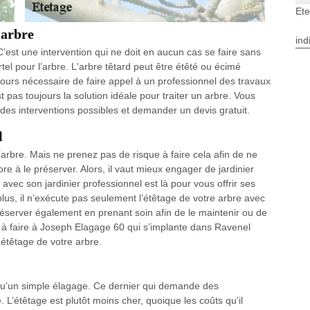
Et
'arbre
ind
C’est une intervention qui ne doit en aucun cas se faire sans
tel pour l’arbre. L'arbre têtard peut être étêté ou écimé
ujours nécessaire de faire appel à un professionnel des travaux
st pas toujours la solution idéale pour traiter un arbre. Vous
es interventions possibles et demander un devis gratuit.
l
’arbre. Mais ne prenez pas de risque à faire cela afin de ne
re à le préserver. Alors, il vaut mieux engager de jardinier
vec son jardinier professionnel est là pour vous offrir ses
plus, il n’exécute pas seulement l’étêtage de votre arbre avec
réserver également en prenant soin afin de le maintenir ou de
as à faire à Joseph Elagage 60 qui s’implante dans Ravenel
étêtage de votre arbre.
e qu’un simple élagage. Ce dernier qui demande des
L’étêtage est plutôt moins cher, quoique les coûts qu’il