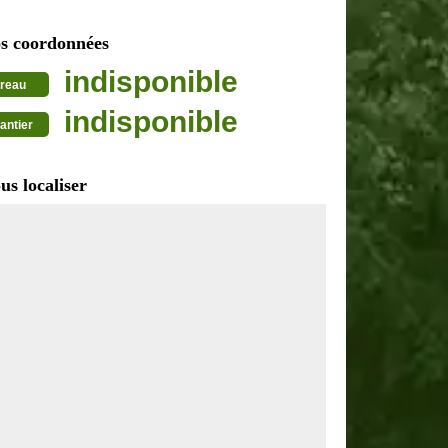
s coordonnées
indisponible
reau
indisponible
antier
us localiser