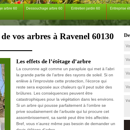
ge arbre 60
Dessouchage arbre 60
Entretien jardin 60
Entreprise é
e de vos arbres à Ravenel 60130
De
Les effets de l’étêtage d’arbre
La couronne agit comme un parapluie qui met à l’abri
la grande partie de l’arbre des rayons de soleil. Si on
enlève à l’improviste cette protection, l’écorce qui
reste sera exposée aux chaleurs qu’il peut subir des
brûlures. Les conséquences peuvent être
catastrophiques pour la végétation dans les environs.
Si un arbre qui pousse parfaitement à l’ombre se
prive soudainement de l’arbuste qui lui procure cet
assombrissement, sa santé peut être très affectée.
Bref, vous n’aurez même pas besoin de demander un
devis étêtage d’arbre.