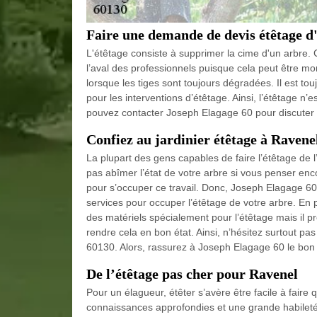
Faire une demande de devis étêtage d
L'étêtage consiste à supprimer la cime d'un arbre. 
l’aval des professionnels puisque cela peut être mor
lorsque les tiges sont toujours dégradées. Il est to
pour les interventions d’étêtage. Ainsi, l’étêtage n’e
pouvez contacter Joseph Elagage 60 pour discuter d
Confiez au jardinier étêtage à Ravene
La plupart des gens capables de faire l’étêtage de l
pas abîmer l’état de votre arbre si vous penser enco
pour s’occuper ce travail. Donc, Joseph Elagage 60 a
services pour occuper l’étêtage de votre arbre. En 
des matériels spécialement pour l’étêtage mais il p
rendre cela en bon état. Ainsi, n’hésitez surtout p
60130. Alors, rassurez à Joseph Elagage 60 le bon 
De l’étêtage pas cher pour Ravenel
Pour un élagueur, étêter s’avère être facile à fair
connaissances approfondies et une grande habileté. 