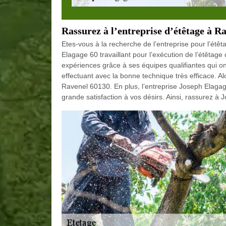
Rassurez à l’entreprise d’étêtage à R
Etes-vous à la recherche de l’entreprise pour l’étê
Elagage 60 travaillant pour l’exécution de l’étêtag
expériences grâce à ses équipes qualifiantes qui 
effectuant avec la bonne technique très efficace. A
Ravenel 60130. En plus, l’entreprise Joseph Elagage
grande satisfaction à vos désirs. Ainsi, rassurez à 