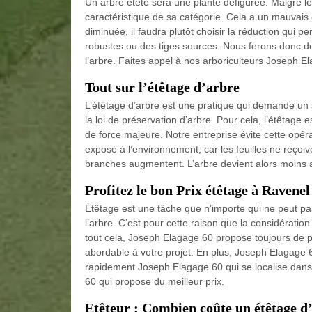
Un arbre étêté sera une plante défigurée. Malgré les
caractéristique de sa catégorie. Cela a un mauvais e
diminuée, il faudra plutôt choisir la réduction qui 
robustes ou des tiges sources. Nous ferons donc des
l’arbre. Faites appel à nos arboriculteurs Joseph E
Tout sur l’étêtage d’arbre
L’étêtage d’arbre est une pratique qui demande un s
la loi de préservation d’arbre. Pour cela, l’étêtage e
de force majeure. Notre entreprise évite cette opéra
exposé à l’environnement, car les feuilles ne reçoiv
branches augmentent. L’arbre devient alors moins att
Profitez le bon Prix étêtage à Ravenel
Étêtage est une tâche que n’importe qui ne peut pas 
l’arbre. C’est pour cette raison que la considérati
tout cela, Joseph Elagage 60 propose toujours de pri
abordable à votre projet. En plus, Joseph Elagage 6
rapidement Joseph Elagage 60 qui se localise dans
60 qui propose du meilleur prix.
Etêteur : Combien coûte un étêtage d