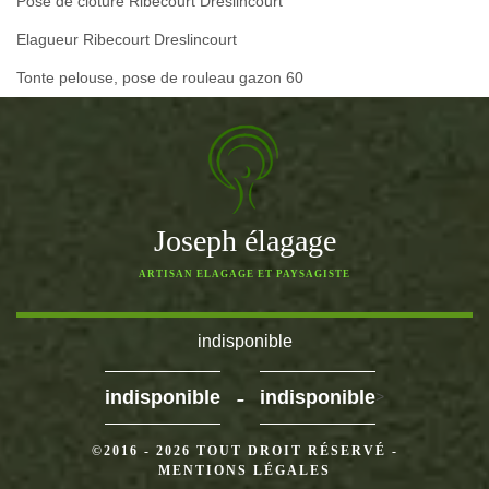
Pose de clôture Ribecourt Dreslincourt
Elagueur Ribecourt Dreslincourt
Tonte pelouse, pose de rouleau gazon 60
Joseph élagage
ARTISAN ELAGAGE ET PAYSAGISTE
indisponible
-
indisponible
indisponible
>
©2016 - 2026 TOUT DROIT RÉSERVÉ -
MENTIONS LÉGALES