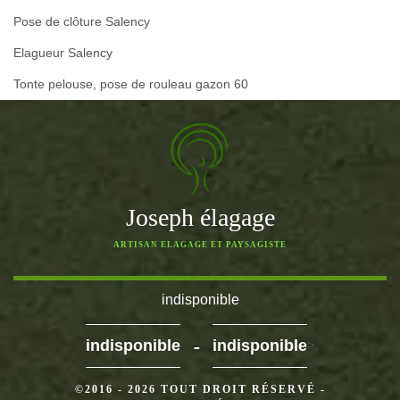
Pose de clôture Salency
Elagueur Salency
Tonte pelouse, pose de rouleau gazon 60
Joseph élagage
ARTISAN ELAGAGE ET PAYSAGISTE
indisponible
-
indisponible
indisponible
>
©2016 - 2026 TOUT DROIT RÉSERVÉ -