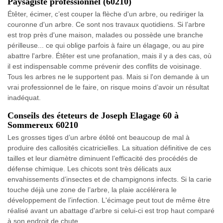
Paysagiste professionnel (60210)
Étêter, écimer, c’est couper la flèche d'un arbre, ou rediriger la
couronne d'un arbre. Ce sont nos travaux quotidiens. Si l’arbre
est trop près d'une maison, malades ou possède une branche
périlleuse... ce qui oblige parfois à faire un élagage, ou au pire
abattre l'arbre. Étêter est une profanation, mais il y a des cas, où
il est indispensable comme prévenir des conflits de voisinage.
Tous les arbres ne le supportent pas. Mais si l'on demande à un
vrai professionnel de le faire, on risque moins d’avoir un résultat
inadéquat.
Conseils des éteteurs de Joseph Elagage 60 à
Sommereux 60210
Les grosses tiges d’un arbre étêté ont beaucoup de mal à
produire des callosités cicatricielles. La situation définitive de ces
tailles et leur diamètre diminuent l’efficacité des procédés de
défense chimique. Les chicots sont très délicats aux
envahissements d’insectes et de champignons infects. Si la carie
touche déjà une zone de l’arbre, la plaie accélérera le
développement de l’infection. L'écimage peut tout de même être
réalisé avant un abattage d'arbre si celui-ci est trop haut comparé
à son endroit de chute.