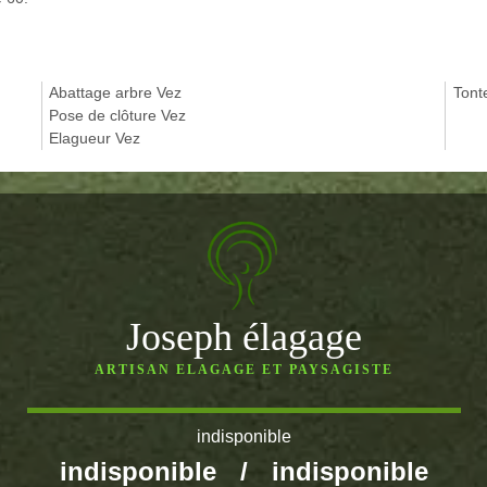
Abattage arbre Vez
Tont
Pose de clôture Vez
Elagueur Vez
Joseph élagage
ARTISAN ELAGAGE ET PAYSAGISTE
indisponible
indisponible
/
indisponible