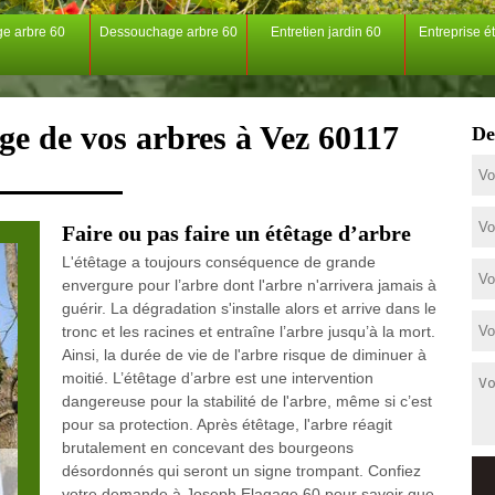
ge arbre 60
Dessouchage arbre 60
Entretien jardin 60
Entreprise é
age de vos arbres à Vez 60117
De
Faire ou pas faire un étêtage d’arbre
L'étêtage a toujours conséquence de grande
envergure pour l’arbre dont l'arbre n'arrivera jamais à
guérir. La dégradation s'installe alors et arrive dans le
tronc et les racines et entraîne l’arbre jusqu’à la mort.
Ainsi, la durée de vie de l'arbre risque de diminuer à
moitié. L’étêtage d’arbre est une intervention
dangereuse pour la stabilité de l'arbre, même si c’est
pour sa protection. Après étêtage, l'arbre réagit
brutalement en concevant des bourgeons
désordonnés qui seront un signe trompant. Confiez
votre demande à Joseph Elagage 60 pour savoir que