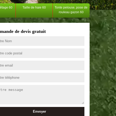
têtage 60
Taille de haie 60
Tonte pelouse, pose de
rouleau gazon 60
mande de devis gratuit