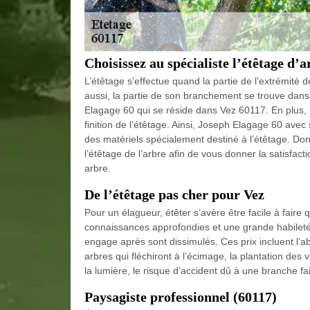
Choisissez au spécialiste l’étêtage d’a
L’étêtage s’effectue quand la partie de l’extrémité d
aussi, la partie de son branchement se trouve dans 
Elagage 60 qui se réside dans Vez 60117. En plus, 
finition de l’étêtage. Ainsi, Joseph Elagage 60 avec
des matériels spécialement destiné à l’étêtage. Do
l’étêtage de l’arbre afin de vous donner la satisfac
arbre.
De l’étêtage pas cher pour Vez
Pour un élagueur, étêter s’avère être facile à fair
connaissances approfondies et une grande habileté. 
engage après sont dissimulés. Ces prix incluent l’a
arbres qui fléchiront à l’écimage, la plantation des 
la lumière, le risque d’accident dû à une branche f
Paysagiste professionnel (60117)