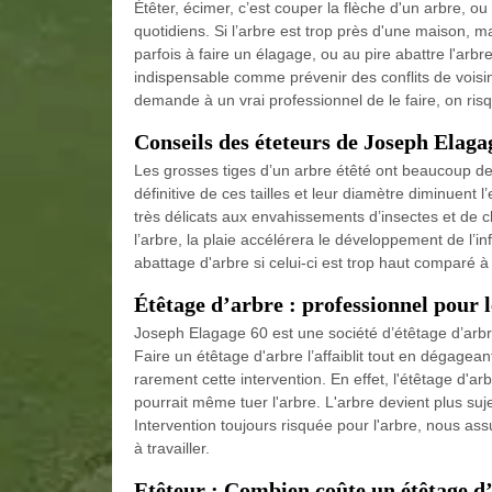
Étêter, écimer, c’est couper la flèche d'un arbre, o
quotidiens. Si l’arbre est trop près d'une maison, 
parfois à faire un élagage, ou au pire abattre l'arbre
indispensable comme prévenir des conflits de voisin
demande à un vrai professionnel de le faire, on ris
Conseils des éteteurs de Joseph Elaga
Les grosses tiges d’un arbre étêté ont beaucoup de m
définitive de ces tailles et leur diamètre diminuent
très délicats aux envahissements d’insectes et de 
l’arbre, la plaie accélérera le développement de l’i
abattage d'arbre si celui-ci est trop haut comparé à
Étêtage d’arbre : professionnel pour l
Joseph Elagage 60 est une société d’étêtage d’arbre 
Faire un étêtage d'arbre l’affaiblit tout en dégagea
rarement cette intervention. En effet, l'étêtage d'ar
pourrait même tuer l'arbre. L'arbre devient plus suj
Intervention toujours risquée pour l'arbre, nous as
à travailler.
Etêteur : Combien coûte un étêtage d