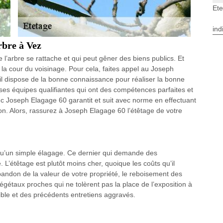
Et
ind
rbre à Vez
e l’arbre se rattache et qui peut gêner des biens publics. Et
la cour du voisinage. Pour cela, faites appel au Joseph
il dispose de la bonne connaissance pour réaliser la bonne
 ses équipes qualifiantes qui ont des compétences parfaites et
nc Joseph Elagage 60 garantit et suit avec norme en effectuant
tion. Alors, rassurez à Joseph Elagage 60 l’étêtage de votre
e qu’un simple élagage. Ce dernier qui demande des
L’étêtage est plutôt moins cher, quoique les coûts qu’il
bandon de la valeur de votre propriété, le reboisement des
végétaux proches qui ne tolèrent pas la place de l’exposition à
aible et des précédents entretiens aggravés.