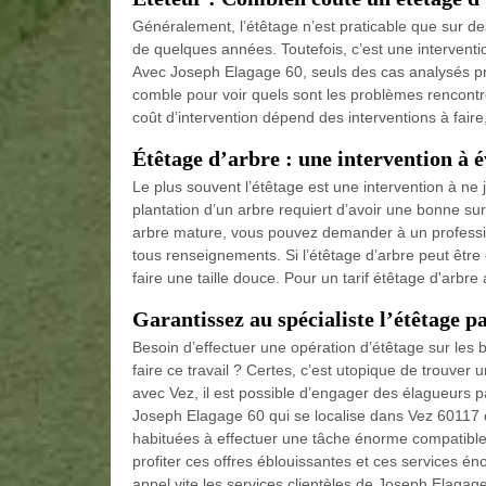
Généralement, l’étêtage n’est praticable que sur de
de quelques années. Toutefois, c’est une interventi
Avec Joseph Elagage 60, seuls des cas analysés pro
comble pour voir quels sont les problèmes rencontrés
coût d’intervention dépend des interventions à faire
Étêtage d’arbre : une intervention à é
Le plus souvent l’étêtage est une intervention à ne ja
plantation d’un arbre requiert d’avoir une bonne sur
arbre mature, vous pouvez demander à un professio
tous renseignements. Si l’étêtage d’arbre peut être é
faire une taille douce. Pour un tarif étêtage d'arbr
Garantissez au spécialiste l’étêtage p
Besoin d’effectuer une opération d’étêtage sur les
faire ce travail ? Certes, c’est utopique de trouver 
avec Vez, il est possible d’engager des élagueurs pa
Joseph Elagage 60 qui se localise dans Vez 60117 
habituées à effectuer une tâche énorme compatible 
profiter ces offres éblouissantes et ces services é
appel vite les services clientèles de Joseph Elagag