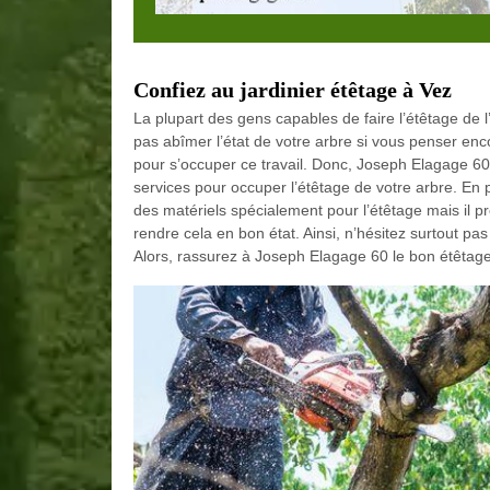
Confiez au jardinier étêtage à Vez
La plupart des gens capables de faire l’étêtage de l
pas abîmer l’état de votre arbre si vous penser enco
pour s’occuper ce travail. Donc, Joseph Elagage 60 a
services pour occuper l’étêtage de votre arbre. En 
des matériels spécialement pour l’étêtage mais il p
rendre cela en bon état. Ainsi, n’hésitez surtout p
Alors, rassurez à Joseph Elagage 60 le bon étêtage