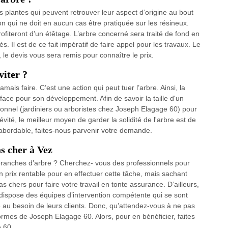
s plantes qui peuvent retrouver leur aspect d’origine au bout
on qui ne doit en aucun cas être pratiquée sur les résineux.
fiteront d’un étêtage. L’arbre concerné sera traité de fond en
. Il est de ce fait impératif de faire appel pour les travaux. Le
, le devis vous sera remis pour connaître le prix.
viter ?
mais faire. C’est une action qui peut tuer l’arbre. Ainsi, la
face pour son développement. Afin de savoir la taille d'un
nnel (jardiniers ou arboristes chez Joseph Elagage 60) pour
vité, le meilleur moyen de garder la solidité de l'arbre est de
e abordable, faites-nous parvenir votre demande.
as cher à Vez
 branches d’arbre ? Cherchez- vous des professionnels pour
un prix rentable pour en effectuer cette tâche, mais sachant
s chers pour faire votre travail en tonte assurance. D’ailleurs,
dispose des équipes d’intervention compétente qui se sont
au besoin de leurs clients. Donc, qu’attendez-vous à ne pas
normes de Joseph Elagage 60. Alors, pour en bénéficier, faites
e 60.