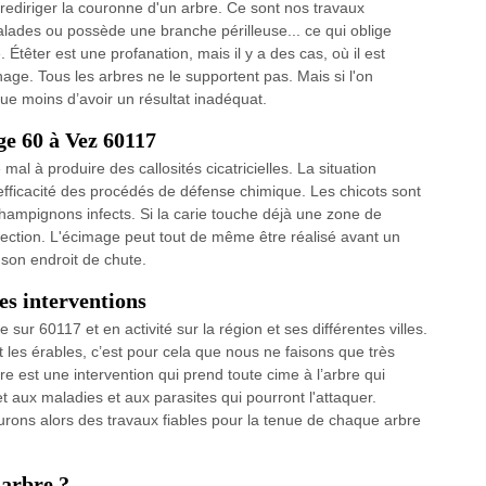
u rediriger la couronne d'un arbre. Ce sont nos travaux
malades ou possède une branche périlleuse... ce qui oblige
. Étêter est une profanation, mais il y a des cas, où il est
age. Tous les arbres ne le supportent pas. Mais si l'on
que moins d’avoir un résultat inadéquat.
ge 60 à Vez 60117
al à produire des callosités cicatricielles. La situation
 l’efficacité des procédés de défense chimique. Les chicots sont
champignons infects. Si la carie touche déjà une zone de
nfection. L'écimage peut tout de même être réalisé avant un
 son endroit de chute.
es interventions
sur 60117 et en activité sur la région et ses différentes villes.
nt les érables, c’est pour cela que nous ne faisons que très
bre est une intervention qui prend toute cime à l’arbre qui
et aux maladies et aux parasites qui pourront l'attaquer.
surons alors des travaux fiables pour la tenue de chaque arbre
’arbre ?