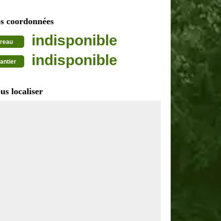
s coordonnées
indisponible
reau
indisponible
antier
us localiser