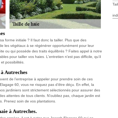
Tai
ind
hes
forme initiale ? Il faut donc la tailler. Plus que des
aide les végétaux à se régénérer opportunément pour leur
te ou qui possède des traits équilibrés ? Faites appel à notre
es pour tailler vos haies. L'entretien n'est pas difficile, qu’il
et possibilités.
 à Autreches
ouvent de l’entreprise à appeler pour prendre soin de ces
lagage 60, vous ne risquez pas d’être déçu. En effet, la
os jardiniers sont strictement sélectionnés pour assurer des
des attentes de tous clients. N’oubliez pas, chaque jardin est
s. Prenez soin de vos plantations.
haie à Autreches.
des années, il est à noter que Joseph Elagage 60 qui se