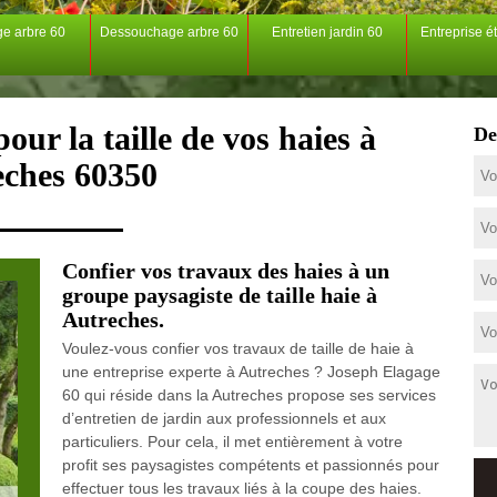
ge arbre 60
Dessouchage arbre 60
Entretien jardin 60
Entreprise é
our la taille de vos haies à
De
eches 60350
Confier vos travaux des haies à un
groupe paysagiste de taille haie à
Autreches.
Voulez-vous confier vos travaux de taille de haie à
une entreprise experte à Autreches ? Joseph Elagage
60 qui réside dans la Autreches propose ses services
d’entretien de jardin aux professionnels et aux
particuliers. Pour cela, il met entièrement à votre
profit ses paysagistes compétents et passionnés pour
effectuer tous les travaux liés à la coupe des haies.