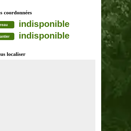
s coordonnées
indisponible
reau
indisponible
antier
us localiser