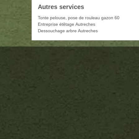
Autres services
Tonte pelouse, pose de rouleau gazon 60
Entreprise étêtage Autreches
Dessouchage arbre Autreches