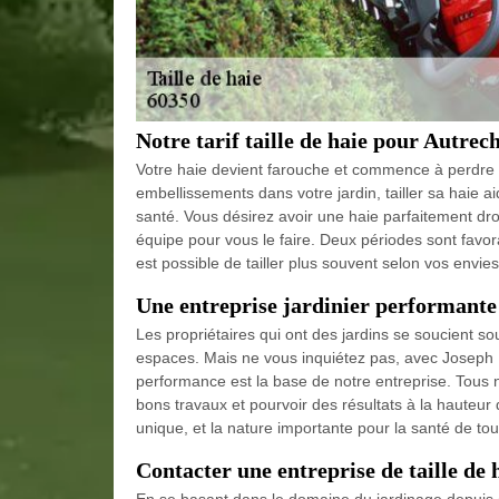
Notre tarif taille de haie pour Autrec
Votre haie devient farouche et commence à perdre sa 
embellissements dans votre jardin, tailler sa haie 
santé. Vous désirez avoir une haie parfaitement droi
équipe pour vous le faire. Deux périodes sont favorabl
est possible de tailler plus souvent selon vos envies 
Une entreprise jardinier performante
Les propriétaires qui ont des jardins se soucient s
espaces. Mais ne vous inquiétez pas, avec Joseph E
performance est la base de notre entreprise. Tous n
bons travaux et pourvoir des résultats à la hauteur 
unique, et la nature importante pour la santé de tou
Contacter une entreprise de taille de 
En se basant dans le domaine du jardinage depuis 