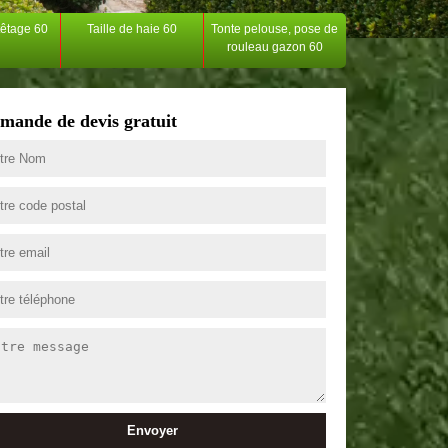
têtage 60
Taille de haie 60
Tonte pelouse, pose de
rouleau gazon 60
mande de devis gratuit