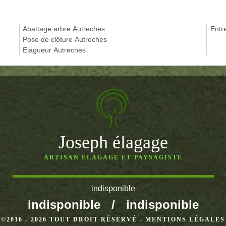
Abattage arbre Autreches
Entr
Pose de clôture Autreches
Elagueur Autreches
Joseph élagage
ARTISAN ELAGAGE ET PAYSAGISTE
indisponible
indisponible
/
indisponible
©2016 - 2026 TOUT DROIT RÉSERVÉ -
MENTIONS LÉGALES