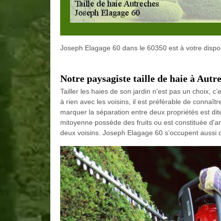
Joseph Elagage 60 dans le 60350 est à votre dispos
Notre paysagiste taille de haie à Autr
Tailler les haies de son jardin n'est pas un choix, 
à rien avec les voisins, il est préférable de connaît
marquer la séparation entre deux propriétés est dit
mitoyenne possède des fruits ou est constituée d'arbr
deux voisins. Joseph Elagage 60 s’occupent aussi 