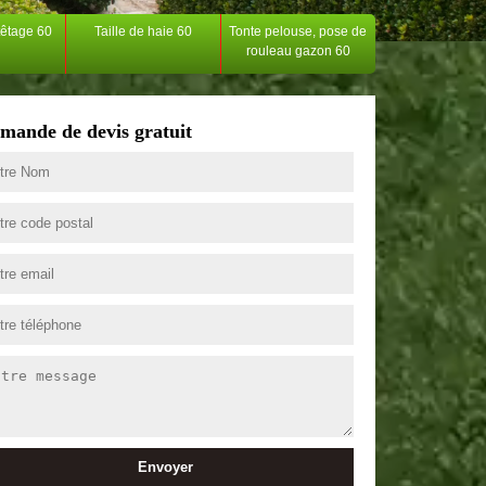
têtage 60
Taille de haie 60
Tonte pelouse, pose de
rouleau gazon 60
mande de devis gratuit