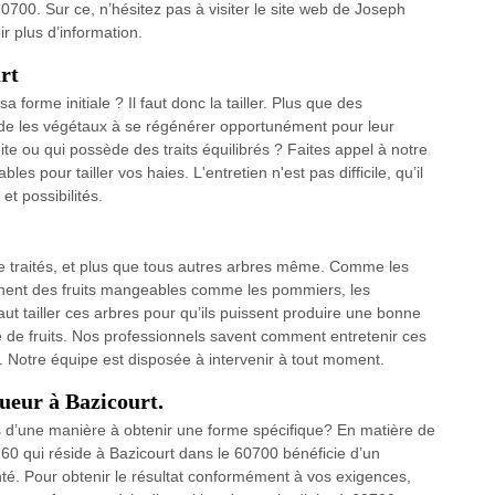
00. Sur ce, n’hésitez pas à visiter le site web de Joseph
r plus d’information.
urt
forme initiale ? Il faut donc la tailler. Plus que des
aide les végétaux à se régénérer opportunément pour leur
te ou qui possède des traits équilibrés ? Faites appel à notre
es pour tailler vos haies. L'entretien n'est pas difficile, qu’il
et possibilités.
re traités, et plus que tous autres arbres même. Comme les
donnent des fruits mangeables comme les pommiers, les
Il faut tailler ces arbres pour qu’ils puissent produire une bonne
té de fruits. Nos professionnels savent comment entretenir ces
ers. Notre équipe est disposée à intervenir à tout moment.
gueur à Bazicourt.
es d’une manière à obtenir une forme spécifique? En matière de
 60 qui réside à Bazicourt dans le 60700 bénéficie d’un
nté. Pour obtenir le résultat conformément à vos exigences,