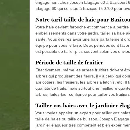
engagement chez Joseph Elagage 60 à Bazicourt 607
Elagage 60 qui se situe à Bazicourt 60700 pour avoi
Notre tarif taille de haie pour Bazico
Votre haie devient farouche et commence à perdre sa 
embellissements dans votre jardin, tailler sa haie 
santé. Vous désirez avoir une haie parfaitement droi
équipe pour vous le faire. Deux périodes sont favorabl
est possible de tailler plus souvent selon vos envies 
Période de taille de fruitier
Effectivement, même les arbres fruitiers doivent êt
arbres qui produisent des fleurs, il y a ceux qui 
abricotiers, les fraisiers, les arbres à letchis, etc. 
quantité de fruits, mais surtout une meilleure quali
arbres, faites-leur confiance pour tailler vos fruiti
Tailler vos haies avec le jardinier éla
Vous voulez appeler un expert pour tailler vos hai
taille de haies ou taille de buisson, Joseph Elagage
jardinier élagueur très compétent et bien expérime