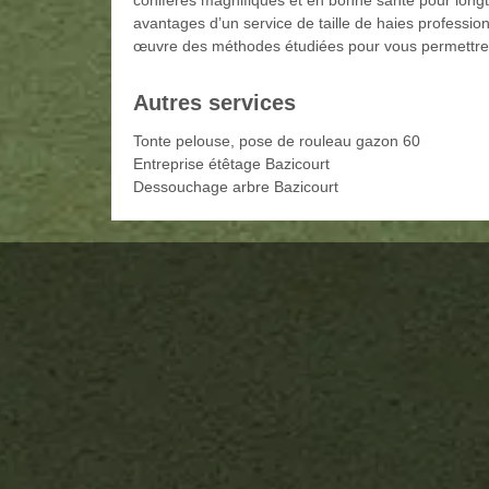
conifères magnifiques et en bonne santé pour longt
avantages d’un service de taille de haies profession
œuvre des méthodes étudiées pour vous permettre de
Autres services
Tonte pelouse, pose de rouleau gazon 60
Entreprise étêtage Bazicourt
Dessouchage arbre Bazicourt