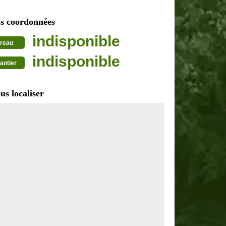
s coordonnées
indisponible
reau
indisponible
antier
us localiser