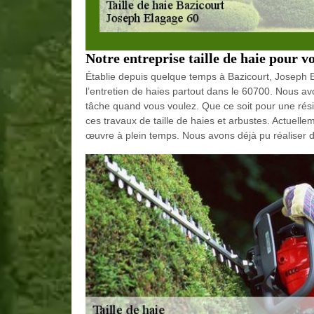
Notre entreprise taille de haie pour vo
Établie depuis quelque temps à Bazicourt, Joseph E
l’entretien de haies partout dans le 60700. Nous avo
tâche quand vous voulez. Que ce soit pour une ré
ces travaux de taille de haies et arbustes. Actuell
œuvre à plein temps. Nous avons déjà pu réaliser 