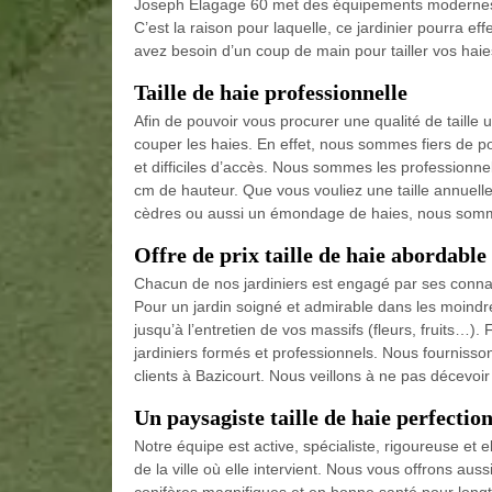
Joseph Elagage 60 met des équipements modernes et
C’est la raison pour laquelle, ce jardinier pourra e
avez besoin d’un coup de main pour tailler vos haies
Taille de haie professionnelle
Afin de pouvoir vous procurer une qualité de taill
couper les haies. En effet, nous sommes fiers de po
et difficiles d’accès. Nous sommes les professionne
cm de hauteur. Que vous vouliez une taille annuelle
cèdres ou aussi un émondage de haies, nous sommes
Offre de prix taille de haie abordable
Chacun de nos jardiniers est engagé par ses connai
Pour un jardin soigné et admirable dans les moindre
jusqu’à l’entretien de vos massifs (fleurs, fruits…)
jardiniers formés et professionnels. Nous fournissons
clients à Bazicourt. Nous veillons à ne pas décevoir
Un paysagiste taille de haie perfectio
Notre équipe est active, spécialiste, rigoureuse e
de la ville où elle intervient. Nous vous offrons aus