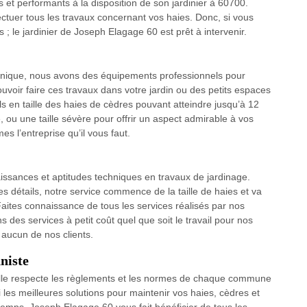
 performants à la disposition de son jardinier à 60700.
ffectuer tous les travaux concernant vos haies. Donc, si vous
 ; le jardinier de Joseph Elagage 60 est prêt à intervenir.
e unique, nous avons des équipements professionnels pour
uvoir faire ces travaux dans votre jardin ou des petits espaces
ls en taille des haies de cèdres pouvant atteindre jusqu’à 12
, ou une taille sévère pour offrir un aspect admirable à vos
 l’entreprise qu’il vous faut.
ssances et aptitudes techniques en travaux de jardinage.
s détails, notre service commence de la taille de haies et va
. Faites connaissance de tous les services réalisés par nos
 des services à petit coût quel que soit le travail pour nos
 aucun de nos clients.
nniste
t elle respecte les règlements et les normes de chaque commune
si les meilleures solutions pour maintenir vos haies, cèdres et