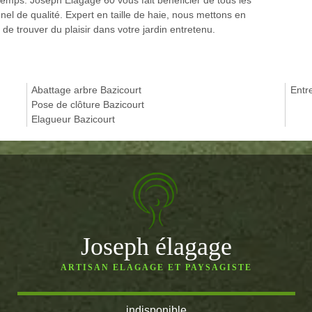
emps. Joseph Elagage 60 vous fait bénéficier de tous les
nel de qualité. Expert en taille de haie, nous mettons en
 trouver du plaisir dans votre jardin entretenu.
Abattage arbre Bazicourt
Entre
Pose de clôture Bazicourt
Elagueur Bazicourt
Joseph élagage
ARTISAN ELAGAGE ET PAYSAGISTE
indisponible