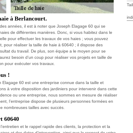
Tai
ind
haie à Berlancourt.
des années, il est à noter que Joseph Elagage 60 qui se
 haies de différentes manières. Donc, si vous habitez dans le
lle pour effectuer les travaux de vos haies ; vous pouvez
 pour réaliser la taille de haie à 60640 ; il dispose des
ésultat du travail. De plus, son équipe a le moyen pour se
aurez besoin d’un coup pour réaliser vos projets en taille de
ion pour exécuter vos travaux.
us !
 Elagage 60 est une entreprise connue dans la taille et
ns à votre disposition des jardiniers pour intervenir dans cette
sidence ou une entreprise, nous sommes en mesure de réaliser
ement, l’entreprise dispose de plusieurs personnes formées en
de nombreuses tailles avec succès.
rt 60640
’entretien et le rappel rapide des clients, la protection et la
ires et des dates d’intervention, ainsi que le respect de votre