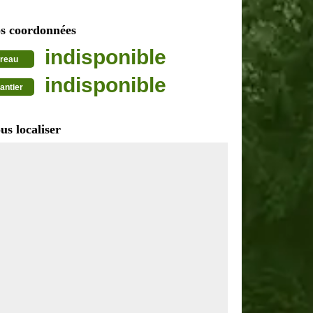
s coordonnées
indisponible
reau
indisponible
antier
us localiser