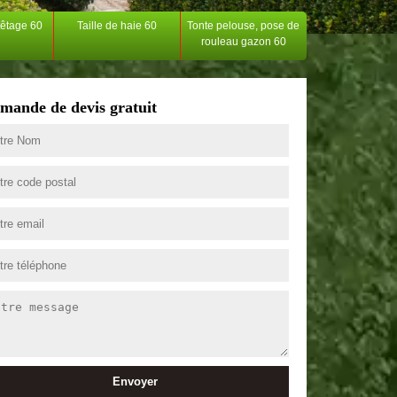
têtage 60
Taille de haie 60
Tonte pelouse, pose de
rouleau gazon 60
mande de devis gratuit