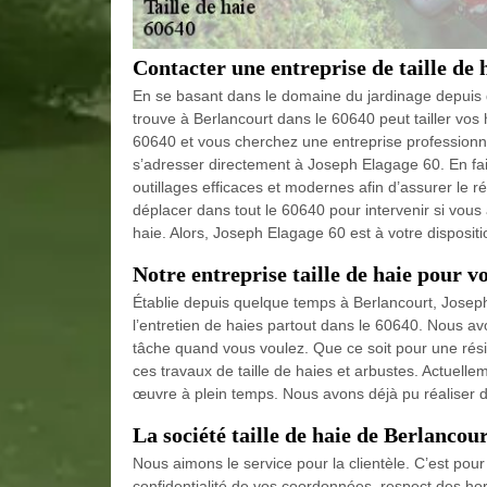
Contacter une entreprise de taille de 
En se basant dans le domaine du jardinage depuis 
trouve à Berlancourt dans le 60640 peut tailler vos
60640 et vous cherchez une entreprise professionne
s’adresser directement à Joseph Elagage 60. En fait,
outillages efficaces et modernes afin d’assurer le r
déplacer dans tout le 60640 pour intervenir si vous 
haie. Alors, Joseph Elagage 60 est à votre disposit
Notre entreprise taille de haie pour vo
Établie depuis quelque temps à Berlancourt, Joseph
l’entretien de haies partout dans le 60640. Nous avo
tâche quand vous voulez. Que ce soit pour une ré
ces travaux de taille de haies et arbustes. Actuell
œuvre à plein temps. Nous avons déjà pu réaliser 
La société taille de haie de Berlancou
Nous aimons le service pour la clientèle. C’est pour l
confidentialité de vos coordonnées, respect des hora