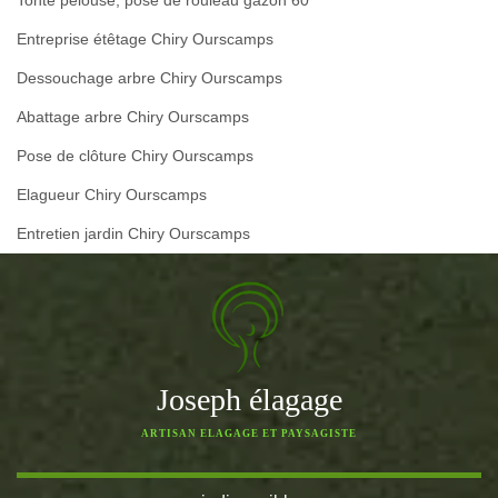
Tonte pelouse, pose de rouleau gazon 60
Entreprise étêtage Chiry Ourscamps
Dessouchage arbre Chiry Ourscamps
Abattage arbre Chiry Ourscamps
Pose de clôture Chiry Ourscamps
Elagueur Chiry Ourscamps
Entretien jardin Chiry Ourscamps
Joseph élagage
ARTISAN ELAGAGE ET PAYSAGISTE