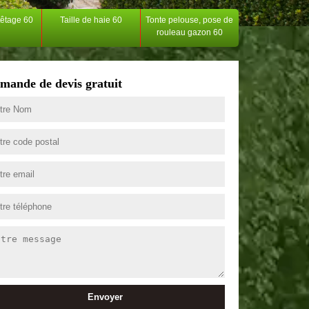
têtage 60
Taille de haie 60
Tonte pelouse, pose de
rouleau gazon 60
mande de devis gratuit