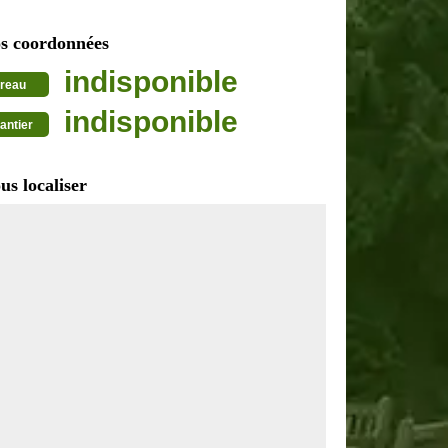
s coordonnées
indisponible
reau
indisponible
antier
us localiser