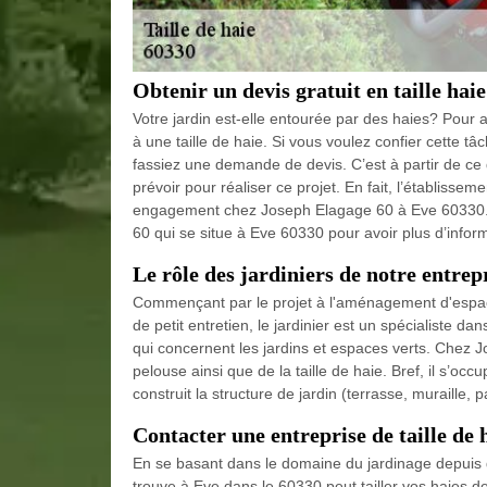
Obtenir un devis gratuit en taille haie
Votre jardin est-elle entourée par des haies? Pour a
à une taille de haie. Si vous voulez confier cette t
fassiez une demande de devis. C’est à partir de ce 
prévoir pour réaliser ce projet. En fait, l’établisse
engagement chez Joseph Elagage 60 à Eve 60330. Su
60 qui se situe à Eve 60330 pour avoir plus d’infor
Le rôle des jardiniers de notre entrep
Commençant par le projet à l'aménagement d'espaces
de petit entretien, le jardinier est un spécialiste 
qui concernent les jardins et espaces verts. Chez 
pelouse ainsi que de la taille de haie. Bref, il s’occ
construit la structure de jardin (terrasse, muraille, 
Contacter une entreprise de taille de 
En se basant dans le domaine du jardinage depuis 
trouve à Eve dans le 60330 peut tailler vos haies d