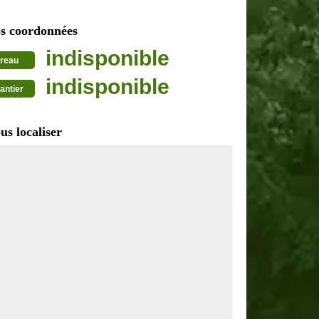
s coordonnées
indisponible
reau
indisponible
antier
us localiser