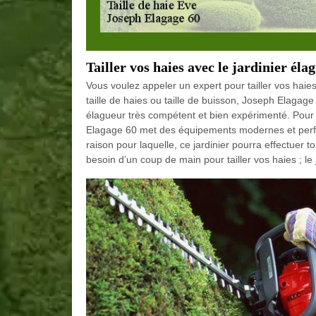
Tailler vos haies avec le jardinier éla
Vous voulez appeler un expert pour tailler vos hai
taille de haies ou taille de buisson, Joseph Elagage
élagueur très compétent et bien expérimenté. Pour
Elagage 60 met des équipements modernes et perform
raison pour laquelle, ce jardinier pourra effectuer 
besoin d’un coup de main pour tailler vos haies ; le 