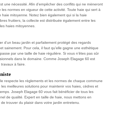
c’est une nécessité. Afin d’empêcher des conflits qui ne mèneront
re les normes en vigueur de cette activité. Toute haie qui sert à
e haie mitoyenne. Notez bien également qui si la haie
es fruitiers, la collecte est distribuée également entre les
des haies mitoyennes.
er d’un beau jardin et parfaitement protégé des regards
 et sainement. Pour cela, il faut qu'elle gagne une esthétique
sse par une taille de haie régulière. Si vous n’êtes pas sûr
rofessionnels dans le domaine. Comme Joseph Elagage 60 est
 travaux à faire.
nniste
t elle respecte les règlements et les normes de chaque commune
si les meilleures solutions pour maintenir vos haies, cèdres et
emps. Joseph Elagage 60 vous fait bénéficier de tous les
nel de qualité. Expert en taille de haie, nous mettons en
 trouver du plaisir dans votre jardin entretenu.