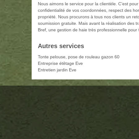
Nous aimons le service pour la clientèle. C’est pour l
confidentialité de vos coordonnées, respect des hora
propriété. Nous procurons à tous nos clients un r
soumission gratuite. Mais avant la réalisation des 
Bref, une gestion de haie très professionnelle pour 
Autres services
Tonte pelouse, pose de rouleau gazon 60
Entreprise étêtage Eve
Entretien jardin Eve