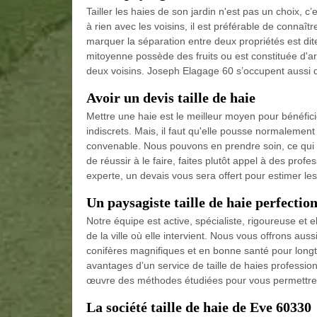
Tailler les haies de son jardin n'est pas un choix, 
à rien avec les voisins, il est préférable de connaît
marquer la séparation entre deux propriétés est dit
mitoyenne possède des fruits ou est constituée d'arbr
deux voisins. Joseph Elagage 60 s’occupent aussi 
Avoir un devis taille de haie
Mettre une haie est le meilleur moyen pour bénéfici
indiscrets. Mais, il faut qu'elle pousse normalement
convenable. Nous pouvons en prendre soin, ce qui pa
de réussir à le faire, faites plutôt appel à des p
experte, un devais vous sera offert pour estimer les
Un paysagiste taille de haie perfectio
Notre équipe est active, spécialiste, rigoureuse e
de la ville où elle intervient. Nous vous offrons aus
conifères magnifiques et en bonne santé pour longt
avantages d’un service de taille de haies profession
œuvre des méthodes étudiées pour vous permettre de
La société taille de haie de Eve 60330