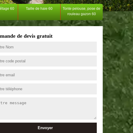
têtage 60
Taille de haie 60
Tonte pelouse, pose de
rouleau gazon 60
mande de devis gratuit