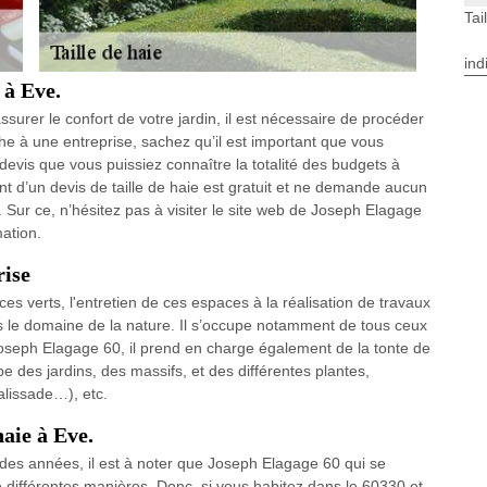
Tai
ind
 à Eve.
ssurer le confort de votre jardin, il est nécessaire de procéder
âche à une entreprise, sachez qu’il est important que vous
devis que vous puissiez connaître la totalité des budgets à
ment d’un devis de taille de haie est gratuit et ne demande aucun
r ce, n’hésitez pas à visiter le site web de Joseph Elagage
mation.
rise
 verts, l'entretien de ces espaces à la réalisation de travaux
dans le domaine de la nature. Il s’occupe notamment de tous ceux
Joseph Elagage 60, il prend en charge également de la tonte de
upe des jardins, des massifs, et des différentes plantes,
palissade…), etc.
haie à Eve.
des années, il est à noter que Joseph Elagage 60 qui se
e différentes manières. Donc, si vous habitez dans le 60330 et