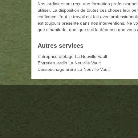
Nos jardiniers ont reçu une formation professionnell
utiliser. La disposition de toutes ces choses leur p
confiance. Tout le travail est fait avec professionn
est toujours présente dans nos interventions. Ne vo
que d’habitude, quel que soit la dépense que vous a
Autres services
Entreprise étêtage La Neuville Vault
Entretien jardin La Neuville Vault
Dessouchage arbre La Neuville Vault