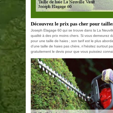
Découvrez le prix pas cher pour taille
Joseph Elagage 60 qui se trouve dans la La Neuvil
qualité à des prix moins chers. Si vous demeurez da
pour une taille de haies ; son tarif est le plus abor
d’une taille de haies pas chère, n’hésitez surtout p
gratuitement le devis pour que vous puissiez connaît