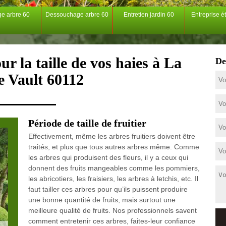
ge arbre 60
Dessouchage arbre 60
Entretien jardin 60
Entreprise é
r la taille de vos haies à La
De
e Vault 60112
Période de taille de fruitier
Effectivement, même les arbres fruitiers doivent être
traités, et plus que tous autres arbres même. Comme
les arbres qui produisent des fleurs, il y a ceux qui
donnent des fruits mangeables comme les pommiers,
les abricotiers, les fraisiers, les arbres à letchis, etc. Il
faut tailler ces arbres pour qu’ils puissent produire
une bonne quantité de fruits, mais surtout une
meilleure qualité de fruits. Nos professionnels savent
comment entretenir ces arbres, faites-leur confiance