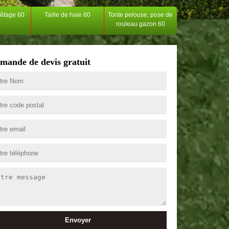
têtage 60
Taille de haie 60
Tonte pelouse, pose de
rouleau gazon 60
mande de devis gratuit