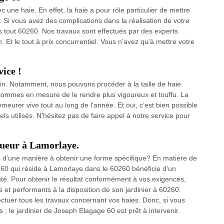
une haie. En effet, la haie a pour rôle particulier de mettre
s. Si vous avez des complications dans la réalisation de votre
ns tout 60260. Nos travaux sont effectués par des experts
n. Et le tout à prix concurrentiel. Vous n’avez qu’à mettre votre
vice !
din. Notamment, nous pouvons procéder à la taille de haie.
sommes en mesure de le rendre plus vigoureux et touffu. La
meurer vive tout au long de l’année. Et oui, c’est bien possible
s utilisés. N’hésitez pas de faire appel à notre service pour
agueur à Lamorlaye.
es d’une manière à obtenir une forme spécifique? En matière de
e 60 qui réside à Lamorlaye dans le 60260 bénéficie d’un
nté. Pour obtenir le résultat conformément à vos exigences,
 performants à la disposition de son jardinier à 60260.
ffectuer tous les travaux concernant vos haies. Donc, si vous
 ; le jardinier de Joseph Elagage 60 est prêt à intervenir.