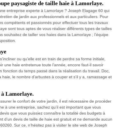
oupe paysagiste de taille haie à Lamorlaye.
à une entreprise experte à Lamorlaye ? Joseph Elagage 60 qui
retien de jardin aux professionnels et aux particuliers. Pour
stes compétents et passionnés pour effectuer tous les travaux
ye sont tous aptes de vous réaliser différents types de tailles
us souhaitez de tailler vos haies dans la Lamorlaye ; l’équipe
position.
aye
’incliner ou qu’elle est en train de perdre sa forme initiale,
ir une haie entretenue toute l’année, encore faut-il savoir
 en fonction du temps passé dans la réalisation du travail. Doc,
la haie, le nombre d’arbustes à couper et s’il y a, ramassage et
e à Lamorlaye.
ssurer le confort de votre jardin, il est nécessaire de procéder
âche à une entreprise, sachez qu’il est important que vous
devis que vous puissiez connaître la totalité des budgets à
ment d’un devis de taille de haie est gratuit et ne demande aucun
60. Sur ce, n’hésitez pas à visiter le site web de Joseph