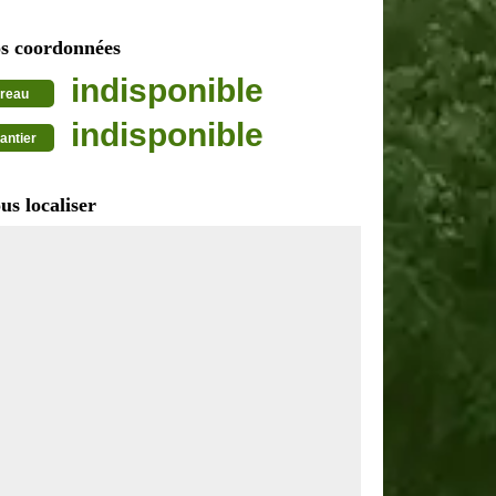
s coordonnées
indisponible
reau
indisponible
antier
us localiser