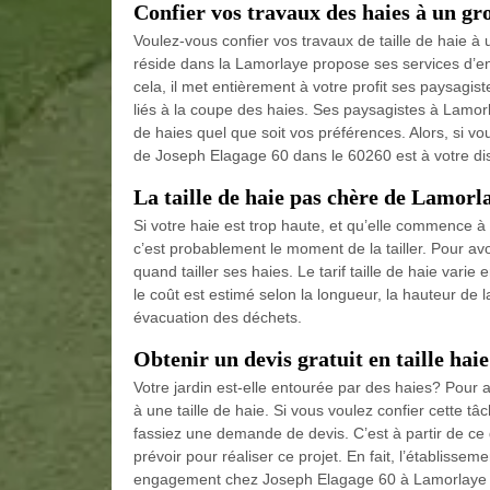
Confier vos travaux des haies à un gr
Voulez-vous confier vos travaux de taille de haie 
réside dans la Lamorlaye propose ses services d’ent
cela, il met entièrement à votre profit ses paysagi
liés à la coupe des haies. Ses paysagistes à Lamorla
de haies quel que soit vos préférences. Alors, si vo
de Joseph Elagage 60 dans le 60260 est à votre dis
La taille de haie pas chère de Lamorl
Si votre haie est trop haute, et qu’elle commence à s
c’est probablement le moment de la tailler. Pour avo
quand tailler ses haies. Le tarif taille de haie varie
le coût est estimé selon la longueur, la hauteur de 
évacuation des déchets.
Obtenir un devis gratuit en taille hai
Votre jardin est-elle entourée par des haies? Pour a
à une taille de haie. Si vous voulez confier cette t
fassiez une demande de devis. C’est à partir de ce 
prévoir pour réaliser ce projet. En fait, l’établisse
engagement chez Joseph Elagage 60 à Lamorlaye 602