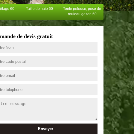
têtage 60
Taille de haie 60
Tonte pelouse, pose de
rouleau gazon 60
mande de devis gratuit