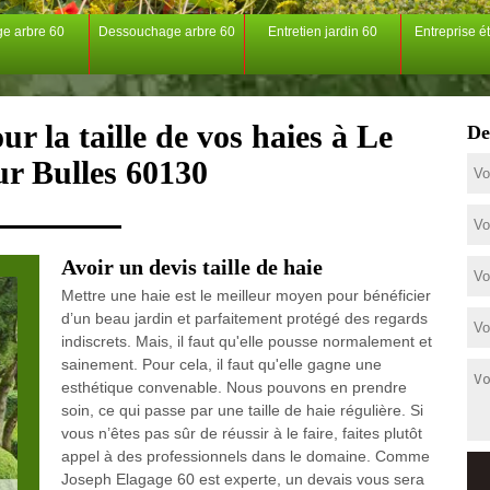
ge arbre 60
Dessouchage arbre 60
Entretien jardin 60
Entreprise é
r la taille de vos haies à Le
De
ur Bulles 60130
Avoir un devis taille de haie
Mettre une haie est le meilleur moyen pour bénéficier
d’un beau jardin et parfaitement protégé des regards
indiscrets. Mais, il faut qu'elle pousse normalement et
sainement. Pour cela, il faut qu'elle gagne une
esthétique convenable. Nous pouvons en prendre
soin, ce qui passe par une taille de haie régulière. Si
vous n’êtes pas sûr de réussir à le faire, faites plutôt
appel à des professionnels dans le domaine. Comme
Joseph Elagage 60 est experte, un devais vous sera