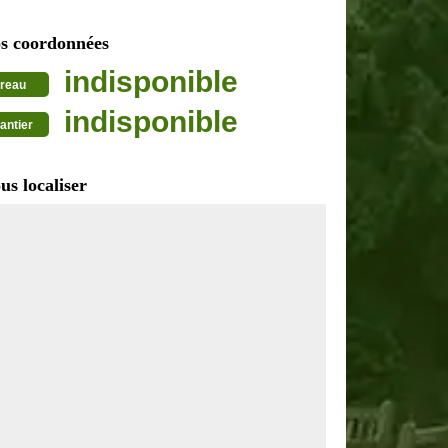
s coordonnées
indisponible
reau
indisponible
antier
us localiser