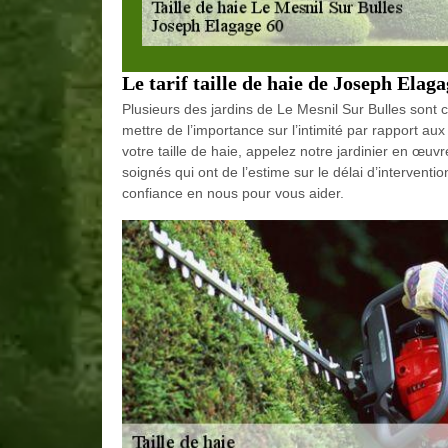
Le tarif taille de haie de Joseph Elag
Plusieurs des jardins de Le Mesnil Sur Bulles sont c
mettre de l’importance sur l’intimité par rapport au
votre taille de haie, appelez notre jardinier en œu
soignés qui ont de l’estime sur le délai d’interventio
confiance en nous pour vous aider.