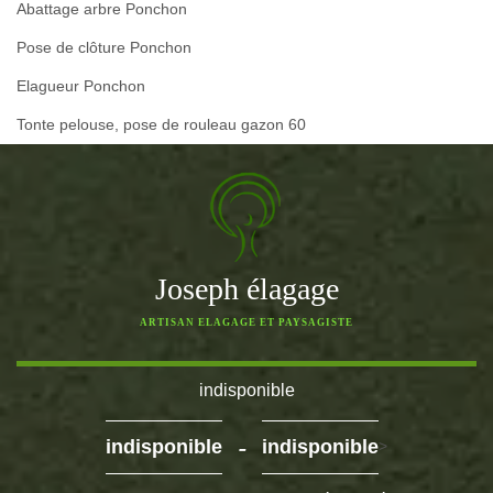
Abattage arbre Ponchon
Pose de clôture Ponchon
Elagueur Ponchon
Tonte pelouse, pose de rouleau gazon 60
Joseph élagage
ARTISAN ELAGAGE ET PAYSAGISTE
indisponible
-
indisponible
indisponible
>