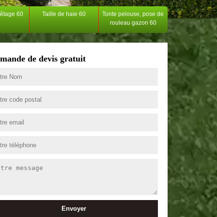
têtage 60
Taille de haie 60
Tonte pelouse, pose de
rouleau gazon 60
mande de devis gratuit