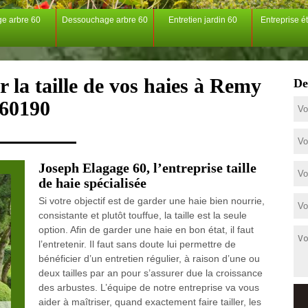
ge arbre 60
Dessouchage arbre 60
Entretien jardin 60
Entreprise é
 la taille de vos haies à Remy
De
60190
Joseph Elagage 60, l’entreprise taille
de haie spécialisée
Si votre objectif est de garder une haie bien nourrie,
consistante et plutôt touffue, la taille est la seule
option. Afin de garder une haie en bon état, il faut
l’entretenir. Il faut sans doute lui permettre de
bénéficier d’un entretien régulier, à raison d’une ou
deux tailles par an pour s’assurer due la croissance
des arbustes. L’équipe de notre entreprise va vous
aider à maîtriser, quand exactement faire tailler, les