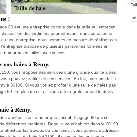
Tai
ind
us !
e 60 est une entreprise connue dans la taille et l’entretien
disposition des jardiniers pour intervenir dans cette tâche
e ou une entreprise, nous sommes en mesure de réaliser ces
t, l’entreprise dispose de plusieurs personnes formées en
de nombreuses tailles avec succès.
r vos haies à Remy.
190, vous propose des services d’une grande qualité à des
ous pouvez profiter de ses services. En fait, pour une taille
emy à 60190. Si vous voulez profiter d’une taille de haies pas
e 60. En plus de cela, il vous offrira gratuitement le devis
 haie à Remy.
des années, il est à noter que Joseph Elagage 60 qui se
 de différentes manières. Donc, si vous habitez dans le 60190
ur effectuer les travaux de vos haies ; vous pouvez s’adresser
er la taille de haie à 60190 ; il dispose des outillages