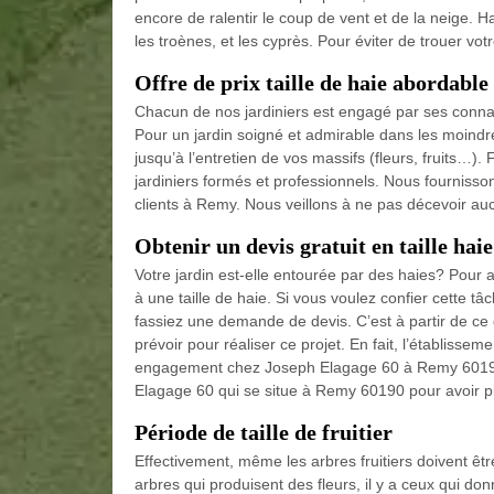
encore de ralentir le coup de vent et de la neige. Ha
les troènes, et les cyprès. Pour éviter de trouer votre 
Offre de prix taille de haie abordable
Chacun de nos jardiniers est engagé par ses connai
Pour un jardin soigné et admirable dans les moindre
jusqu’à l’entretien de vos massifs (fleurs, fruits…)
jardiniers formés et professionnels. Nous fournissons
clients à Remy. Nous veillons à ne pas décevoir auc
Obtenir un devis gratuit en taille hai
Votre jardin est-elle entourée par des haies? Pour a
à une taille de haie. Si vous voulez confier cette t
fassiez une demande de devis. C’est à partir de ce 
prévoir pour réaliser ce projet. En fait, l’établisse
engagement chez Joseph Elagage 60 à Remy 60190. S
Elagage 60 qui se situe à Remy 60190 pour avoir pl
Période de taille de fruitier
Effectivement, même les arbres fruitiers doivent êt
arbres qui produisent des fleurs, il y a ceux qui 