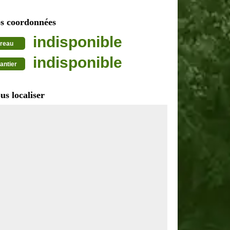
s coordonnées
indisponible
reau
indisponible
antier
us localiser