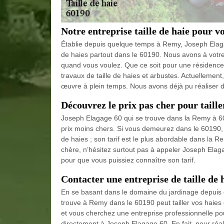
Notre entreprise taille de haie pour vo
Établie depuis quelque temps à Remy, Joseph Elagag
de haies partout dans le 60190. Nous avons à votre 
quand vous voulez. Que ce soit pour une résidenc
travaux de taille de haies et arbustes. Actuellemen
œuvre à plein temps. Nous avons déjà pu réaliser 
Découvrez le prix pas cher pour taille
Joseph Elagage 60 qui se trouve dans la Remy à 60
prix moins chers. Si vous demeurez dans le 60190, v
de haies ; son tarif est le plus abordable dans la R
chère, n’hésitez surtout pas à appeler Joseph Elagag
pour que vous puissiez connaître son tarif.
Contacter une entreprise de taille de
En se basant dans le domaine du jardinage depuis 
trouve à Remy dans le 60190 peut tailler vos haies
et vous cherchez une entreprise professionnelle po
directement à Joseph Elagage 60. En fait, pour réalis