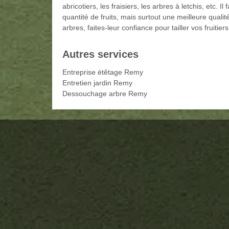
abricotiers, les fraisiers, les arbres à letchis, etc. 
quantité de fruits, mais surtout une meilleure quali
arbres, faites-leur confiance pour tailler vos fruiti
Autres services
Entreprise étêtage Remy
Entretien jardin Remy
Dessouchage arbre Remy