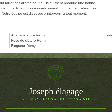
Il faut tailler ces arbres pour qu’ils puissent produire une bonne
té de fruits. Nos professionnels savent comment entretenir ces
ers. Notre équipe est disposée à intervenir à tout moment.
Abattage arbre Remy
Tont
Pose de clôture Remy
Elagueur Remy
Joseph élagage
ARTISAN ELAGAGE ET PAYSAGISTE