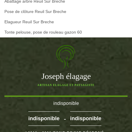
Abattage arbre Reuil Sur Breche
Pose de clôture Reuil Sur Breche
Elagueur Reuil Sur Breche
Tonte pelouse, pose de rouleau gazon 60
Joseph élagage
ARTISAN ELAGAGE ET PAYSAGISTE
indisponible
-
indisponible
indisponible
>