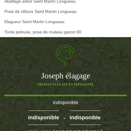
Abattage arbre Saint Martin Longueau
Pose de clôture Saint Martin Longueau
Elagueur Saint Martin Longueau
Tonte pelouse, pose de rouleau gazon 60
Joseph élagage
ARTISAN ELAGAGE ET PAYSAGISTE
indisponible
-
indisponible
indisponible
>