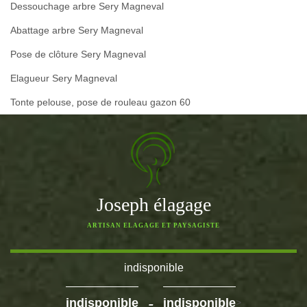
Dessouchage arbre Sery Magneval
Abattage arbre Sery Magneval
Pose de clôture Sery Magneval
Elagueur Sery Magneval
Tonte pelouse, pose de rouleau gazon 60
Joseph élagage
ARTISAN ELAGAGE ET PAYSAGISTE
indisponible
-
indisponible
indisponible
>