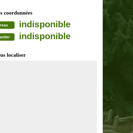
s coordonnées
indisponible
reau
indisponible
antier
us localiser