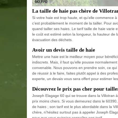
La taille de haie pas chère de Villotra
Si votre haie est trop haute, et qu’elle commence à s
c’est probablement le moment de la tailler. Pour avo
quand tailler ses haies. Le tarif taille de haie varie
le coût est estimé selon la longueur, la hauteur de 
évacuation des déchets.
Avoir un devis taille de haie
Mettre une haie est le meilleur moyen pour bénéfici
indiscrets. Mais, il faut qu'elle pousse normalement
convenable. Nous pouvons en prendre soin, ce qui pa
de réussir à le faire, faites plutôt appel à des p
experte, un devais vous sera offert pour estimer les
Découvrez le prix pas cher pour tailler
Joseph Elagage 60 qui se trouve dans la Villotran 
prix moins chers. Si vous demeurez dans le 60390, v
de haies ; son tarif est le plus abordable dans la Vi
chère, n’hésitez surtout pas à appeler Joseph Elagag
pour que vous puissiez connaître son tarif.