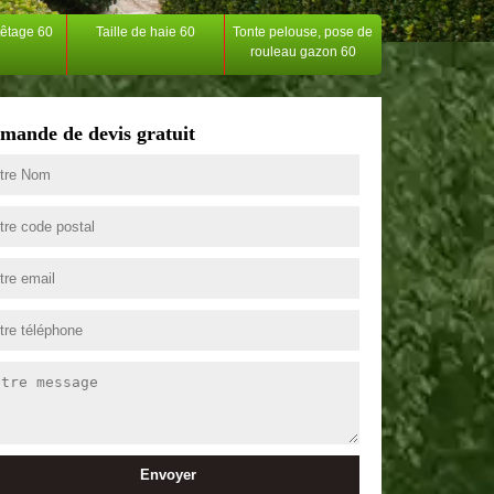
têtage 60
Taille de haie 60
Tonte pelouse, pose de
rouleau gazon 60
mande de devis gratuit