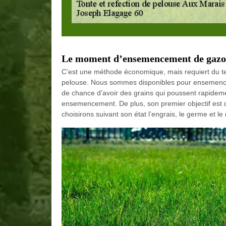
Le moment d’ensemencement de gaz
C’est une méthode économique, mais requiert du te
pelouse. Nous sommes disponibles pour ensemencer
de chance d’avoir des grains qui poussent rapideme
ensemencement. De plus, son premier objectif est 
choisirons suivant son état l’engrais, le germe et le