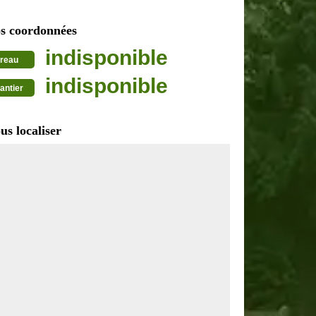
s coordonnées
indisponible
reau
indisponible
antier
us localiser