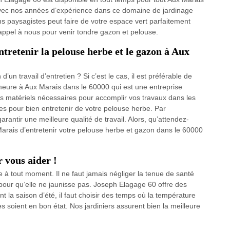
vec nos années d’expérience dans ce domaine de jardinage
ans paysagistes peut faire de votre espace vert parfaitement
 appel à nous pour venir tondre gazon et pelouse.
ntretenir la pelouse herbe et le gazon à Aux
n travail d’entretien ? Si c’est le cas, il est préférable de
emeure à Aux Marais dans le 60000 qui est une entreprise
des matériels nécessaires pour accomplir vos travaux dans les
ques pour bien entretenir de votre pelouse herbe. Par
rantir une meilleure qualité de travail. Alors, qu’attendez-
rais d’entretenir votre pelouse herbe et gazon dans le 60000
 vous aider !
le à tout moment. Il ne faut jamais négliger la tenue de santé
n pour qu’elle ne jaunisse pas. Joseph Elagage 60 offre des
 la saison d’été, il faut choisir des temps où la température
 soient en bon état. Nos jardiniers assurent bien la meilleure