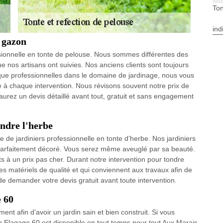
Ton
ind
e gazon
sionnelle en tonte de pelouse. Nous sommes différentes des
 nos artisans ont suivies. Nos anciens clients sont toujours
t que professionnelles dans le domaine de jardinage, nous vous
le à chaque intervention. Nous révisons souvent notre prix de
 aurez un devis détaillé avant tout, gratuit et sans engagement
ondre l'herbe
de jardiniers professionnelle en tonte d’herbe. Nos jardiniers
t parfaitement décoré. Vous serez même aveuglé par sa beauté.
s à un prix pas cher. Durant notre intervention pour tondre
es matériels de qualité et qui conviennent aux travaux afin de
de demander votre devis gratuit avant toute intervention.
e 60
ent afin d’avoir un jardin sain et bien construit. Si vous
h Elagage 60 est disponible en tout temps pour tout Aux Marais