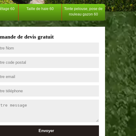
têtage 60
Taille de haie 60
Tonte pelouse, pose de
rouleau gazon 60
mande de devis gratuit