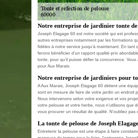
Notre entreprise de jardinier tonte d
Joseph Elagage 60 est notre société qui est profes
autres entreprises notamment par les formations que
fidèles à notre service jusqu’à maintenant. En tan
ferons bénéficier d’un rapport qualité-prix abordab
tonte, pour qu’il puisse défier la concurrence. Vous
pour Aux Marais.
Notre entreprise de jardiniers pour t
A Aux Marais, Joseph Elagage 60 détient une équipe 
sont en mesure de faire de votre jardin un endroi
Nous intervenons selon votre exigence et vos projet
votre pelouse et votre herbe, nous n’utilisons que d
vous procurer un résultat de qualité. N’oubliez pas 
La tonte de pelouse de Joseph Elagag
Entretenir la pelouse est une étape à faire constamm
manquez de temps pour le faire, l’entreprise Josep