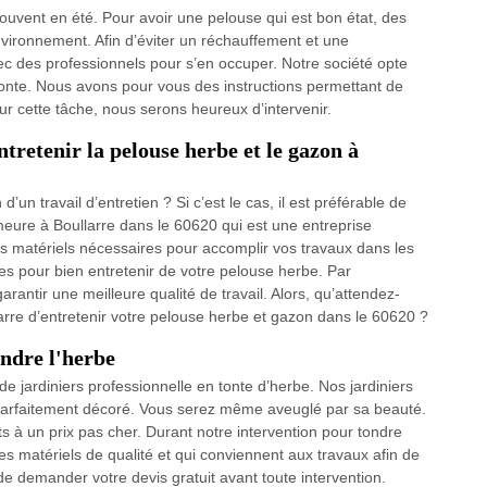
 souvent en été. Pour avoir une pelouse qui est bon état, des
nvironnement. Afin d’éviter un réchauffement et une
 avec des professionnels pour s’en occuper. Notre société opte
 tonte. Nous avons pour vous des instructions permettant de
r cette tâche, nous serons heureux d’intervenir.
tretenir la pelouse herbe et le gazon à
n travail d’entretien ? Si c’est le cas, il est préférable de
meure à Boullarre dans le 60620 qui est une entreprise
des matériels nécessaires pour accomplir vos travaux dans les
ques pour bien entretenir de votre pelouse herbe. Par
rantir une meilleure qualité de travail. Alors, qu’attendez-
rre d’entretenir votre pelouse herbe et gazon dans le 60620 ?
ondre l'herbe
e jardiniers professionnelle en tonte d’herbe. Nos jardiniers
t parfaitement décoré. Vous serez même aveuglé par sa beauté.
s à un prix pas cher. Durant notre intervention pour tondre
es matériels de qualité et qui conviennent aux travaux afin de
de demander votre devis gratuit avant toute intervention.