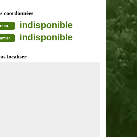
s coordonnées
indisponible
reau
indisponible
antier
us localiser