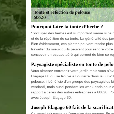
Pourquoi faire la tonte d’herbe ?
S’occuper des herbes est si important même si ce n’
et de la répétition de sa tonte. La généralité des ja
Bien évidemment, ces plantes peuvent rendre plus a
travailler du mieux qu’ils peuvent pour rendre votre
concevoir un espace aéré qui permet de bien se re
Paysagiste spécialiste en tonte de pel
Vous aimerez entretenir votre jardin mais vous n’ave
Elagage 60 qui se trouve à Boullarre dans le 60620 
pelouse, il bénéficie d’un groupe des paysagistes b
vendredi, mais aussi pendant les week-ends pour vo
rapport à celles des autres entreprises à 60620. Pou
avec Joseph Elagage 60.
Joseph Elagage 60 fait de la scarifica
Ce travail fait partie de l’entretien des gazons. En 