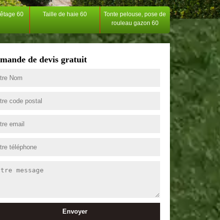
têtage 60
Taille de haie 60
Tonte pelouse, pose de
rouleau gazon 60
mande de devis gratuit