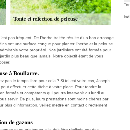
Ton
ind
est pas fréquent. De l’herbe traitée résulte d’un bon arrosage
rdins ont une surface conçue pour planter l’herbe et la pelouse.
dmirable votre propriété. Nos jardiniers ont été formés pour
 jardin plus beau que jamais. Notre objectif étant de vous
poser.
ouse à Boullarre.
z pas le temps libre pour cela ? Si tel est votre cas, Joseph
peut effectuer cette tâche à votre place. Pour tondre la
ien formés et compétents qui pourra intervenir du lundi au
us servir. De plus, leurs prestations sont moins chères par
r plus d’information, veillez mettre en contact directement
tion de gazons
automne et en printemps, elle doit être réalisée par des