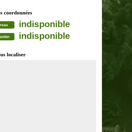
s coordonnées
indisponible
reau
indisponible
antier
us localiser