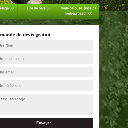
têtage 60
Taille de haie 60
Tonte pelouse, pose de
rouleau gazon 60
mande de devis gratuit