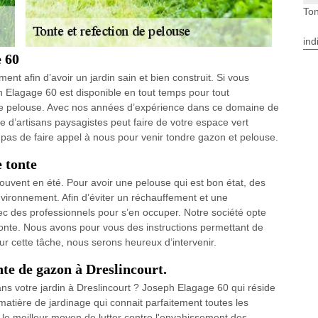
Ton
ind
e 60
ent afin d’avoir un jardin sain et bien construit. Si vous
h Elagage 60 est disponible en tout temps pour tout
re pelouse. Avec nos années d’expérience dans ce domaine de
e d’artisans paysagistes peut faire de votre espace vert
 pas de faire appel à nous pour venir tondre gazon et pelouse.
e tonte
 souvent en été. Pour avoir une pelouse qui est bon état, des
nvironnement. Afin d’éviter un réchauffement et une
 avec des professionnels pour s’en occuper. Notre société opte
 tonte. Nous avons pour vous des instructions permettant de
r cette tâche, nous serons heureux d’intervenir.
nte de gazon à Dreslincourt.
s votre jardin à Dreslincourt ? Joseph Elagage 60 qui réside
matière de jardinage qui connait parfaitement toutes les
t le meilleur moyen de lutter contre l'envahissement des