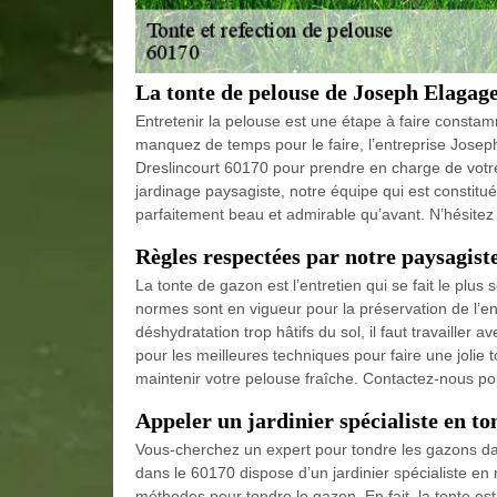
La tonte de pelouse de Joseph Elagag
Entretenir la pelouse est une étape à faire constamm
manquez de temps pour le faire, l’entreprise Josep
Dreslincourt 60170 pour prendre en charge de vot
jardinage paysagiste, notre équipe qui est constitué
parfaitement beau et admirable qu’avant. N’hésitez
Règles respectées par notre paysagist
La tonte de gazon est l’entretien qui se fait le plus
normes sont en vigueur pour la préservation de l’e
déshydratation trop hâtifs du sol, il faut travailler
pour les meilleures techniques pour faire une jolie
maintenir votre pelouse fraîche. Contactez-nous pou
Appeler un jardinier spécialiste en to
Vous-cherchez un expert pour tondre les gazons dan
dans le 60170 dispose d’un jardinier spécialiste en 
méthodes pour tondre le gazon. En fait, la tonte es