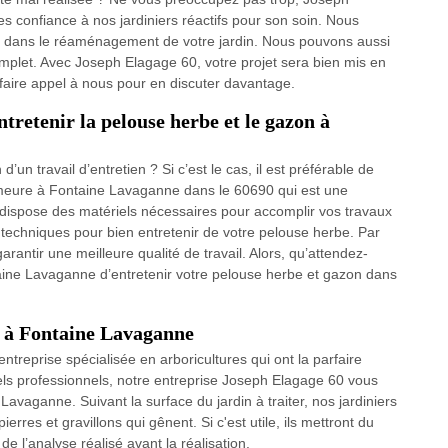
es confiance à nos jardiniers réactifs pour son soin. Nous
ité dans le réaménagement de votre jardin. Nous pouvons aussi
omplet. Avec Joseph Elagage 60, votre projet sera bien mis en
faire appel à nous pour en discuter davantage.
tretenir la pelouse herbe et le gazon à
n travail d’entretien ? Si c’est le cas, il est préférable de
demeure à Fontaine Lavaganne dans le 60690 qui est une
Il dispose des matériels nécessaires pour accomplir vos travaux
es techniques pour bien entretenir de votre pelouse herbe. Par
rantir une meilleure qualité de travail. Alors, qu’attendez-
ine Lavaganne d’entretenir votre pelouse herbe et gazon dans
se à Fontaine Lavaganne
ntreprise spécialisée en arboricultures qui ont la parfaire
els professionnels, notre entreprise Joseph Elagage 60 vous
Lavaganne. Suivant la surface du jardin à traiter, nos jardiniers
rres et gravillons qui gênent. Si c'est utile, ils mettront du
de l’analyse réalisé avant la réalisation.