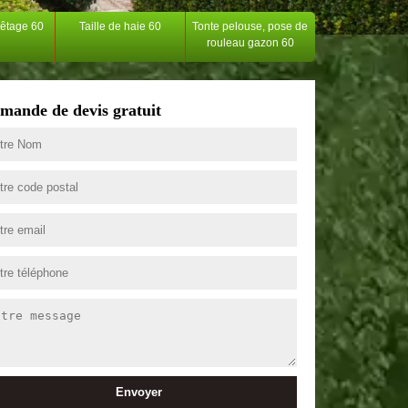
têtage 60
Taille de haie 60
Tonte pelouse, pose de
rouleau gazon 60
mande de devis gratuit