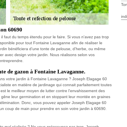
Ton
ind
azon 60690
 il faut du temps étendu pour le faire. Si vous n'avez pas trop
sponible pour tout Fontaine Lavaganne afin de réaliser le
 jardin bénéficiera d’une tonte de pelouse, d’herbe, ou même
er avec design votre jardin. Nous réalisons selon vos
entreprendre.
onte de gazon à Fontaine Lavaganne.
ans votre jardin à Fontaine Lavaganne ? Joseph Elagage 60
ialiste en matière de jardinage qui connait parfaitement toutes
e est le meilleur moyen de lutter contre l'envahissement des
 gêne leur germination et en stoppant leur montée en graines
r élimination. Donc, vous pouvez appeler Joseph Elagage 60
un coup de main pour prendre en soin votre jardin à 60690.
nte mal réalisée ? Ne vous préoccupez pas trop, Joseph