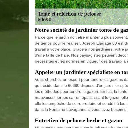
Notre société de jardinier tonte de g
Parce que le jardin doit être maintenu plus souvent,
de temps pour le réaliser, Joseph Elagage 60 est di
travail à votre place. Grâce à nos jardiniers, votre
d’une taille de haie. Nos paysagistes peuvent décor
nécessites et les normes en vigueur des travaux à 
Appeler un jardinier spécialiste en t
Vous-cherchez un expert pour tondre les gazons d
qui réside dans le 60690 dispose d’un jardinier spéc
les méthodes pour tondre le gazon. En fait, la tont
mauvaises herbes car en épaississant le gazon elle
elle les empêche de se reproduire et conduit à leu
dans la Fontaine Lavaganne si vous avez besoin d’
Entretien de pelouse herbe et gazon
Vous voyez que votre pelouse jaunit suite à une to