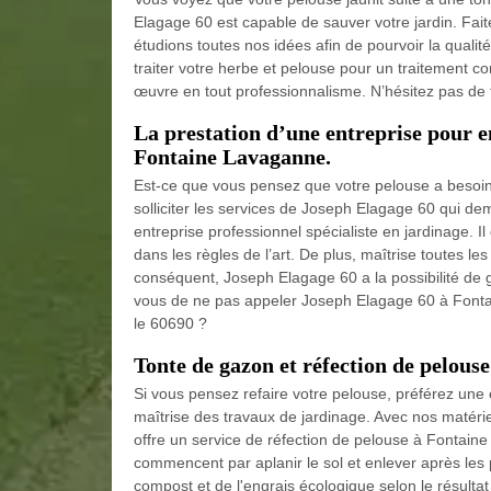
Elagage 60 est capable de sauver votre jardin. Fait
étudions toutes nos idées afin de pourvoir la qual
traiter votre herbe et pelouse pour un traitement c
œuvre en tout professionnalisme. N’hésitez pas de 
La prestation d’une entreprise pour en
Fontaine Lavaganne.
Est-ce que vous pensez que votre pelouse a besoin d’u
solliciter les services de Joseph Elagage 60 qui 
entreprise professionnel spécialiste en jardinage. 
dans les règles de l’art. De plus, maîtrise toutes l
conséquent, Joseph Elagage 60 a la possibilité de ga
vous de ne pas appeler Joseph Elagage 60 à Fonta
le 60690 ?
Tonte de gazon et réfection de pelou
Si vous pensez refaire votre pelouse, préférez une e
maîtrise des travaux de jardinage. Avec nos matéri
offre un service de réfection de pelouse à Fontaine 
commencent par aplanir le sol et enlever après les pie
compost et de l'engrais écologique selon le résultat 