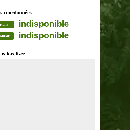
s coordonnées
indisponible
reau
indisponible
antier
us localiser