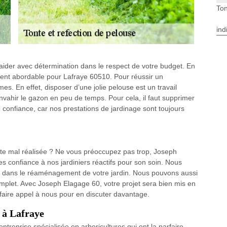
Ton
ind
aider avec détermination dans le respect de votre budget. En
iment abordable pour Lafraye 60510. Pour réussir un
s. En effet, disposer d’une jolie pelouse est un travail
ahir le gazon en peu de temps. Pour cela, il faut supprimer
confiance, car nos prestations de jardinage sont toujours
nte mal réalisée ? Ne vous préoccupez pas trop, Joseph
es confiance à nos jardiniers réactifs pour son soin. Nous
ité dans le réaménagement de votre jardin. Nous pouvons aussi
omplet. Avec Joseph Elagage 60, votre projet sera bien mis en
faire appel à nous pour en discuter davantage.
e à Lafraye
ntreprise spécialisée en arboricultures qui ont la parfaire