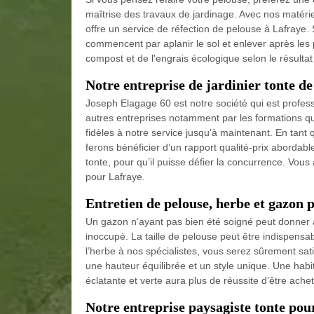
maîtrise des travaux de jardinage. Avec nos matéri
offre un service de réfection de pelouse à Lafraye. S
commencent par aplanir le sol et enlever après les pie
compost et de l'engrais écologique selon le résultat 
Notre entreprise de jardinier tonte d
Joseph Elagage 60 est notre société qui est profes
autres entreprises notamment par les formations que
fidèles à notre service jusqu’à maintenant. En tan
ferons bénéficier d’un rapport qualité-prix abordab
tonte, pour qu’il puisse défier la concurrence. Vous
pour Lafraye.
Entretien de pelouse, herbe et gazon 
Un gazon n’ayant pas bien été soigné peut donner à
inoccupé. La taille de pelouse peut être indispensab
l’herbe à nos spécialistes, vous serez sûrement sat
une hauteur équilibrée et un style unique. Une habi
éclatante et verte aura plus de réussite d’être ach
Notre entreprise paysagiste tonte pour