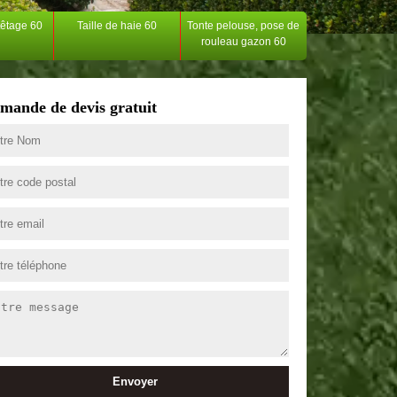
têtage 60
Taille de haie 60
Tonte pelouse, pose de
rouleau gazon 60
mande de devis gratuit