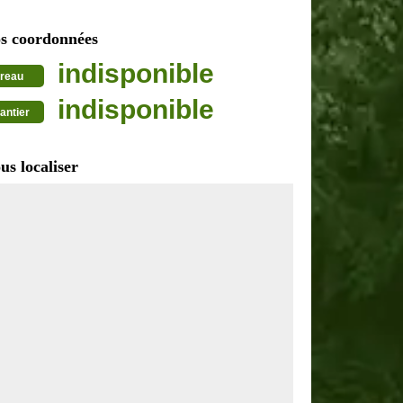
s coordonnées
indisponible
reau
indisponible
antier
us localiser