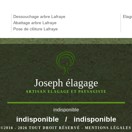
Dessouchage arbre Lafraye
Elag
Abattage arbre Lafraye
Pose de clôture Lafraye
Joseph élagage
ARTISAN ELAGAGE ET PAYSAGISTE
indisponible
indisponible
/
indisponible
©2016 - 2026 TOUT DROIT RÉSERVÉ -
MENTIONS LÉGALES