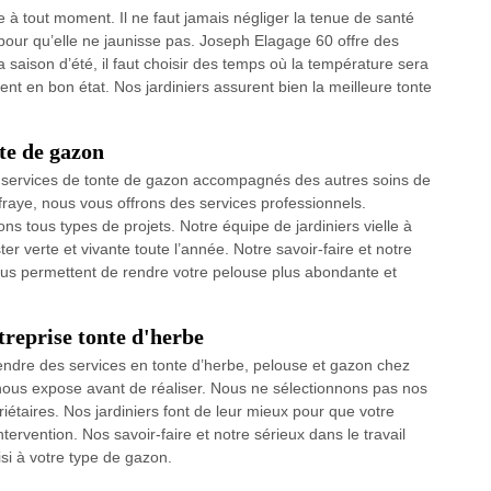
le à tout moment. Il ne faut jamais négliger la tenue de santé
n pour qu’elle ne jaunisse pas. Joseph Elagage 60 offre des
 saison d’été, il faut choisir des temps où la température sera
t en bon état. Nos jardiniers assurent bien la meilleure tonte
nte de gazon
s services de tonte de gazon accompagnés des autres soins de
fraye, nous vous offrons des services professionnels.
ions tous types de projets. Notre équipe de jardiniers vielle à
r verte et vivante toute l’année. Notre savoir-faire et notre
s permettent de rendre votre pelouse plus abondante et
treprise tonte d'herbe
endre des services en tonte d’herbe, pelouse et gazon chez
nous expose avant de réaliser. Nous ne sélectionnons pas nos
riétaires. Nos jardiniers font de leur mieux pour que votre
tervention. Nos savoir-faire et notre sérieux dans le travail
isi à votre type de gazon.