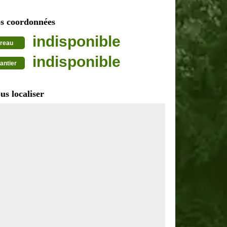
s coordonnées
indisponible
reau
indisponible
antier
us localiser