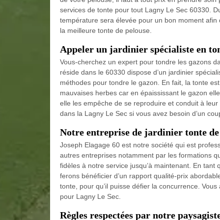
services de tonte pour tout Lagny Le Sec 60330. Dura
température sera élevée pour un bon moment afin qu
la meilleure tonte de pelouse.
Appeler un jardinier spécialiste en t
Vous-cherchez un expert pour tondre les gazons da
réside dans le 60330 dispose d’un jardinier spéciali
méthodes pour tondre le gazon. En fait, la tonte es
mauvaises herbes car en épaississant le gazon elle
elle les empêche de se reproduire et conduit à leu
dans la Lagny Le Sec si vous avez besoin d’un coup
Notre entreprise de jardinier tonte d
Joseph Elagage 60 est notre société qui est profes
autres entreprises notamment par les formations que
fidèles à notre service jusqu’à maintenant. En tan
ferons bénéficier d’un rapport qualité-prix abordab
tonte, pour qu’il puisse défier la concurrence. Vous
pour Lagny Le Sec.
Règles respectées par notre paysagist