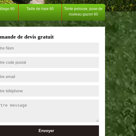
têtage 60
Taille de haie 60
Tonte pelouse, pose de
rouleau gazon 60
mande de devis gratuit