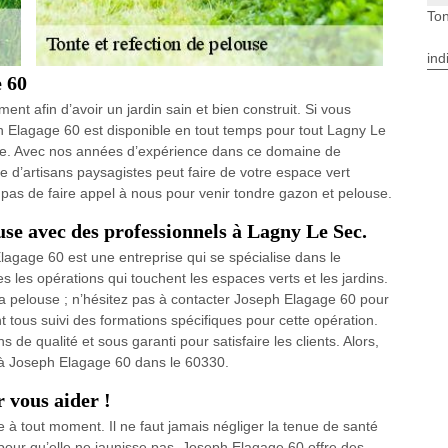
Ton
ind
e 60
ent afin d’avoir un jardin sain et bien construit. Si vous
h Elagage 60 est disponible en tout temps pour tout Lagny Le
se. Avec nos années d’expérience dans ce domaine de
e d’artisans paysagistes peut faire de votre espace vert
 pas de faire appel à nous pour venir tondre gazon et pelouse.
use avec des professionnels à Lagny Le Sec.
agage 60 est une entreprise qui se spécialise dans le
 les opérations qui touchent les espaces verts et les jardins.
la pelouse ; n’hésitez pas à contacter Joseph Elagage 60 pour
t tous suivi des formations spécifiques pour cette opération.
s de qualité et sous garanti pour satisfaire les clients. Alors,
 à Joseph Elagage 60 dans le 60330.
 vous aider !
le à tout moment. Il ne faut jamais négliger la tenue de santé
n pour qu’elle ne jaunisse pas. Joseph Elagage 60 offre des