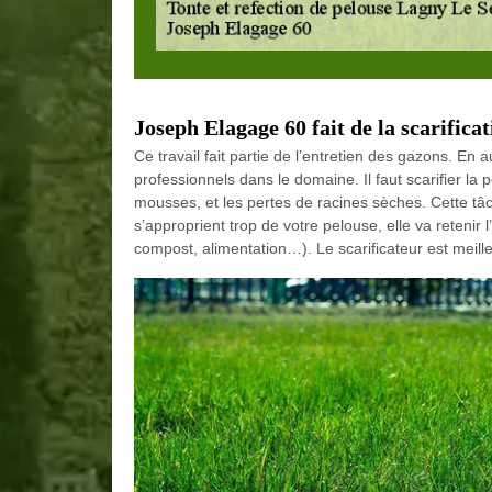
Joseph Elagage 60 fait de la scarifica
Ce travail fait partie de l’entretien des gazons. En 
professionnels dans le domaine. Il faut scarifier la p
mousses, et les pertes de racines sèches. Cette tâ
s’approprient trop de votre pelouse, elle va retenir 
compost, alimentation…). Le scarificateur est meill