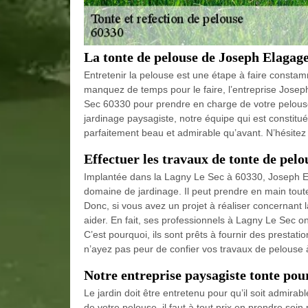
La tonte de pelouse de Joseph Elagag
Entretenir la pelouse est une étape à faire constamm
manquez de temps pour le faire, l’entreprise Josep
Sec 60330 pour prendre en charge de votre pelou
jardinage paysagiste, notre équipe qui est constitué
parfaitement beau et admirable qu’avant. N’hésitez
Effectuer les travaux de tonte de pelo
Implantée dans la Lagny Le Sec à 60330, Joseph El
domaine de jardinage. Il peut prendre en main toutes
Donc, si vous avez un projet à réaliser concernant 
aider. En fait, ses professionnels à Lagny Le Sec on
C’est pourquoi, ils sont prêts à fournir des prestation
n’ayez pas peur de confier vos travaux de pelouse
Notre entreprise paysagiste tonte pour
Le jardin doit être entretenu pour qu’il soit admirab
de votre pelouse, il faut à tout prix en prendre soi