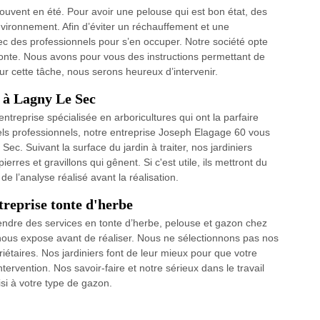
 souvent en été. Pour avoir une pelouse qui est bon état, des
nvironnement. Afin d’éviter un réchauffement et une
 avec des professionnels pour s’en occuper. Notre société opte
 tonte. Nous avons pour vous des instructions permettant de
r cette tâche, nous serons heureux d’intervenir.
e à Lagny Le Sec
ntreprise spécialisée en arboricultures qui ont la parfaire
els professionnels, notre entreprise Joseph Elagage 60 vous
ec. Suivant la surface du jardin à traiter, nos jardiniers
rres et gravillons qui gênent. Si c'est utile, ils mettront du
de l’analyse réalisé avant la réalisation.
treprise tonte d'herbe
endre des services en tonte d’herbe, pelouse et gazon chez
nous expose avant de réaliser. Nous ne sélectionnons pas nos
riétaires. Nos jardiniers font de leur mieux pour que votre
tervention. Nos savoir-faire et notre sérieux dans le travail
isi à votre type de gazon.