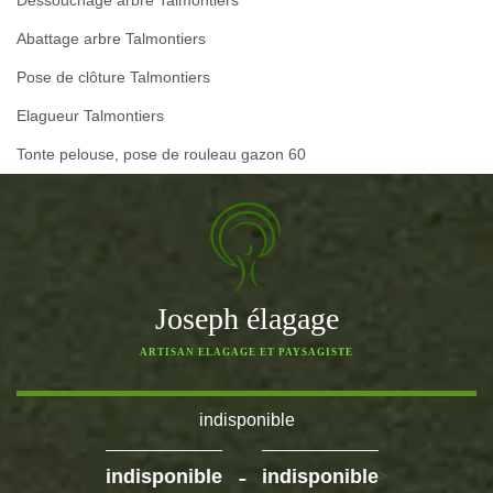
Dessouchage arbre Talmontiers
Abattage arbre Talmontiers
Pose de clôture Talmontiers
Elagueur Talmontiers
Tonte pelouse, pose de rouleau gazon 60
Joseph élagage
ARTISAN ELAGAGE ET PAYSAGISTE
indisponible
-
indisponible
indisponible
>