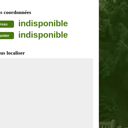
s coordonnées
indisponible
reau
indisponible
antier
us localiser