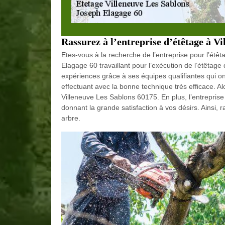
Rassurez à l’entreprise d’étêtage à V
Etes-vous à la recherche de l’entreprise pour l’étê
Elagage 60 travaillant pour l’exécution de l’étêtag
expériences grâce à ses équipes qualifiantes qui 
effectuant avec la bonne technique très efficace. A
Villeneuve Les Sablons 60175. En plus, l’entreprise
donnant la grande satisfaction à vos désirs. Ainsi,
arbre.