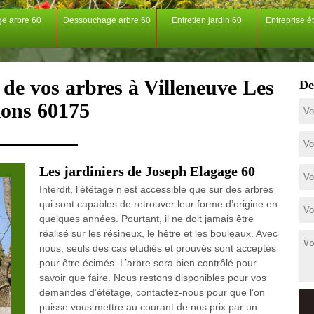
ge arbre 60
Dessouchage arbre 60
Entretien jardin 60
Entreprise é
 de vos arbres à Villeneuve Les
De
lons 60175
Les jardiniers de Joseph Elagage 60
Interdit, l’étêtage n’est accessible que sur des arbres
qui sont capables de retrouver leur forme d’origine en
quelques années. Pourtant, il ne doit jamais être
réalisé sur les résineux, le hêtre et les bouleaux. Avec
nous, seuls des cas étudiés et prouvés sont acceptés
pour être écimés. L’arbre sera bien contrôlé pour
savoir que faire. Nous restons disponibles pour vos
demandes d’étêtage, contactez-nous pour que l’on
puisse vous mettre au courant de nos prix par un