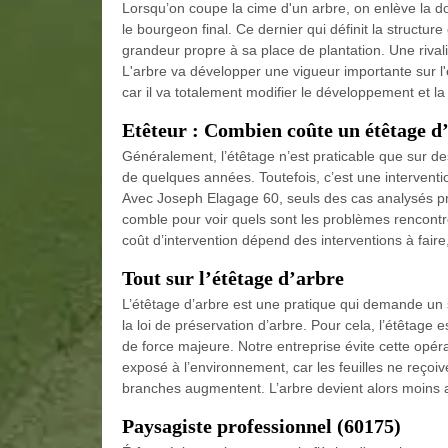
Lorsqu’on coupe la cime d'un arbre, on enlève la do
le bourgeon final. Ce dernier qui définit la structur
grandeur propre à sa place de plantation. Une rivali
L'arbre va développer une vigueur importante sur l'
car il va totalement modifier le développement et la
Etêteur : Combien coûte un étêtage d
Généralement, l’étêtage n’est praticable que sur de
de quelques années. Toutefois, c’est une interventi
Avec Joseph Elagage 60, seuls des cas analysés pro
comble pour voir quels sont les problèmes rencontrés
coût d’intervention dépend des interventions à faire
Tout sur l’étêtage d’arbre
L’étêtage d’arbre est une pratique qui demande un s
la loi de préservation d’arbre. Pour cela, l’étêtage e
de force majeure. Notre entreprise évite cette opéra
exposé à l’environnement, car les feuilles ne reçoiv
branches augmentent. L’arbre devient alors moins att
Paysagiste professionnel (60175)