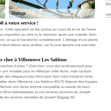
Ete
ind
0 à votre service !
e. Cette opération se fait surtout au cours de la vie de l'arbre
 son exposition au vent ou le réanimer après une maladie. Avec
arbre, ce qui le transforme complètement. L'étêtage d'une plante
roduit obtenu sera réutilisé, car la cime devient une marcotte.
as cher à Villeneuve Les Sablons
 branches d’arbre ? Cherchez- vous des professionnels pour
un prix rentable pour en effectuer cette tâche, mais sachant
er des élagueurs pas chers pour faire votre travail en tonte
ocalise dans Villeneuve Les Sablons 60175 dispose des équipes
effectuer une tâche énorme compatible au besoin de leurs
ces offres éblouissantes et ces services énormes de Joseph
vite les services clientèles de Joseph Elagage 60.