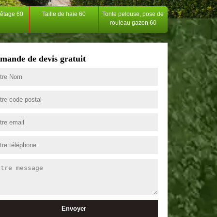
têtage 60
Taille de haie 60
Tonte pelouse, pose de
rouleau gazon 60
mande de devis gratuit