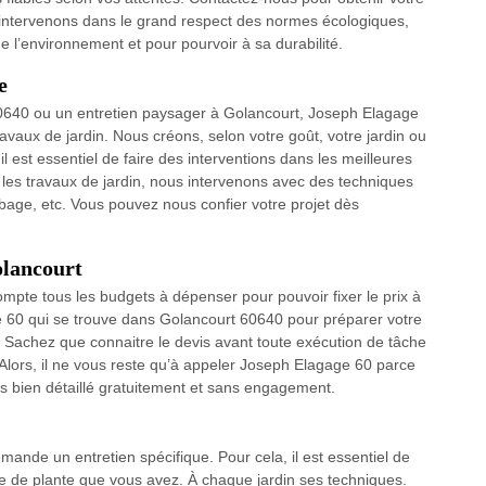
 intervenons dans le grand respect des normes écologiques,
e l’environnement et pour pourvoir à sa durabilité.
e
 60640 ou un entretien paysager à Golancourt, Joseph Elagage
ravaux de jardin. Nous créons, selon votre goût, votre jardin ou
l est essentiel de faire des interventions dans les meilleures
les travaux de jardin, nous intervenons avec des techniques
erbage, etc. Vous pouvez nous confier votre projet dès
olancourt
 compte tous les budgets à dépenser pour pouvoir fixer le prix à
ge 60 qui se trouve dans Golancourt 60640 pour préparer votre
n. Sachez que connaitre le devis avant toute exécution de tâche
Alors, il ne vous reste qu’à appeler Joseph Elagage 60 parce
is bien détaillé gratuitement et sans engagement.
mande un entretien spécifique. Pour cela, il est essentiel de
ype de plante que vous avez. À chaque jardin ses techniques.