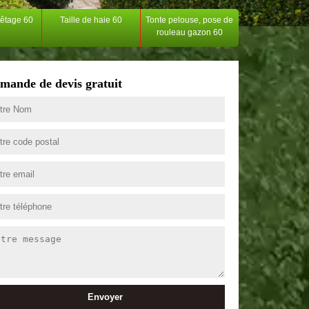
têtage 60
Taille de haie 60
Tonte pelouse, pose de
rouleau gazon 60
mande de devis gratuit