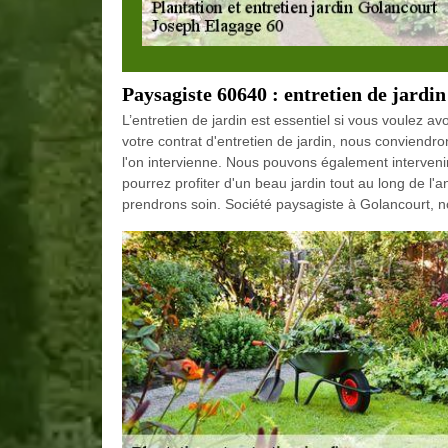
Paysagiste 60640 : entretien de jardin
L’entretien de jardin est essentiel si vous voulez a
votre contrat d'entretien de jardin, nous conviend
l'on intervienne. Nous pouvons également interveni
pourrez profiter d'un beau jardin tout au long de l'a
prendrons soin. Société paysagiste à Golancourt, n