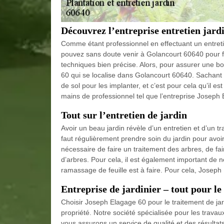
Découvrez l’entreprise entretien jard
Comme étant professionnel en effectuant un entretie
pouvez sans doute venir à Golancourt 60640 pour fai
techniques bien précise. Alors, pour assurer une bo
60 qui se localise dans Golancourt 60640. Sachant 
de sol pour les implanter, et c’est pour cela qu’il es
mains de professionnel tel que l’entreprise Joseph
Tout sur l’entretien de jardin
Avoir un beau jardin révèle d’un entretien et d’un tr
faut régulièrement prendre soin du jardin pour avoir 
nécessaire de faire un traitement des arbres, de fa
d’arbres. Pour cela, il est également important de ne
ramassage de feuille est à faire. Pour cela, Joseph
Entreprise de jardinier – tout pour le
Choisir Joseph Elagage 60 pour le traitement de jardi
propriété. Notre société spécialisée pour les travaux
vous assurons un service de qualité et des résultat