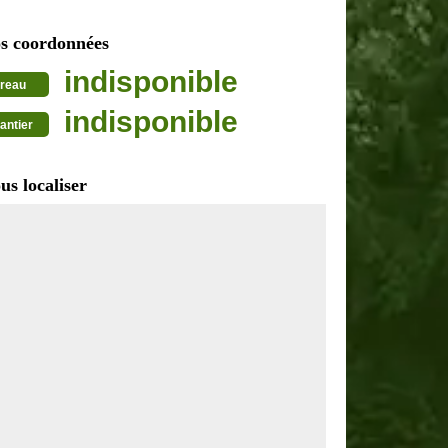
s coordonnées
indisponible
reau
indisponible
antier
us localiser