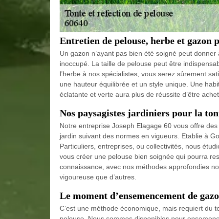
Entretien de pelouse, herbe et gazon 
Un gazon n’ayant pas bien été soigné peut donner à
inoccupé. La taille de pelouse peut être indispensab
l’herbe à nos spécialistes, vous serez sûrement sat
une hauteur équilibrée et un style unique. Une habi
éclatante et verte aura plus de réussite d’être ach
Nos paysagistes jardiniers pour la to
Notre entreprise Joseph Elagage 60 vous offre de
jardin suivant des normes en vigueurs. Etablie à Go
Particuliers, entreprises, ou collectivités, nous étud
vous créer une pelouse bien soignée qui pourra reste
connaissance, avec nos méthodes approfondies nou
vigoureuse que d’autres.
Le moment d’ensemencement de gaz
C’est une méthode économique, mais requiert du te
pelouse. Nous sommes disponibles pour ensemencer