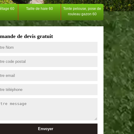
têtage 60
Taille de haie 60
Tonte pelouse, pose de
rouleau gazon 60
mande de devis gratuit