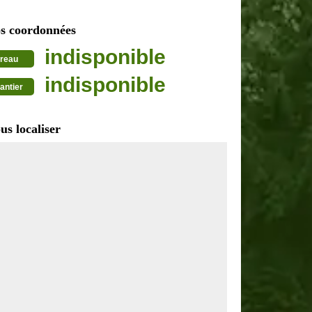
s coordonnées
indisponible
reau
indisponible
antier
us localiser