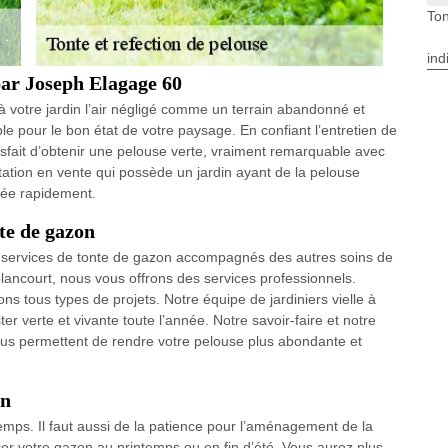
Ton
ind
par Joseph Elagage 60
 votre jardin l’air négligé comme un terrain abandonné et
le pour le bon état de votre paysage. En confiant l’entretien de
isfait d’obtenir une pelouse verte, vraiment remarquable avec
tation en vente qui possède un jardin ayant de la pelouse
etée rapidement.
nte de gazon
s services de tonte de gazon accompagnés des autres soins de
lancourt, nous vous offrons des services professionnels.
ions tous types de projets. Notre équipe de jardiniers vielle à
r verte et vivante toute l’année. Notre savoir-faire et notre
s permettent de rendre votre pelouse plus abondante et
on
mps. Il faut aussi de la patience pour l’aménagement de la
 votre gazon au printemps ou en fin d’été. Vous aurez plus