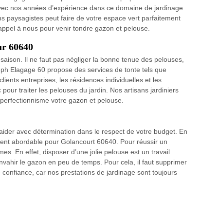
vec nos années d’expérience dans ce domaine de jardinage
ans paysagistes peut faire de votre espace vert parfaitement
 appel à nous pour venir tondre gazon et pelouse.
ur 60640
a saison. Il ne faut pas négliger la bonne tenue des pelouses,
seph Elagage 60 propose des services de tonte tels que
lients entreprises, les résidences individuelles et les
ec pour traiter les pelouses du jardin. Nos artisans jardiniers
perfectionnisme votre gazon et pelouse.
aider avec détermination dans le respect de votre budget. En
iment abordable pour Golancourt 60640. Pour réussir un
s. En effet, disposer d’une jolie pelouse est un travail
ahir le gazon en peu de temps. Pour cela, il faut supprimer
confiance, car nos prestations de jardinage sont toujours