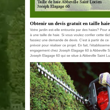
Obtenir un devis gratuit en taille hai
Votre jardin est-elle entourée par des haies? Pour a
à une taille de haie. Si vous voulez confier cette t
fassiez une demande de devis. C’est à partir de ce 
prévoir pour réaliser ce projet. En fait, l’établisse
engagement chez Joseph Elagage 60 à Abbeville Sain
Joseph Elagage 60 qui se situe à Abbeville Saint Lu