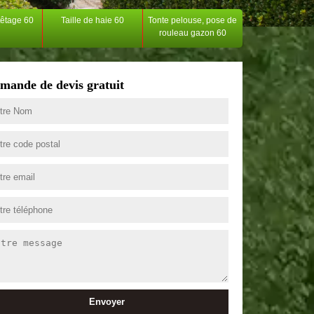
têtage 60
Taille de haie 60
Tonte pelouse, pose de
rouleau gazon 60
mande de devis gratuit