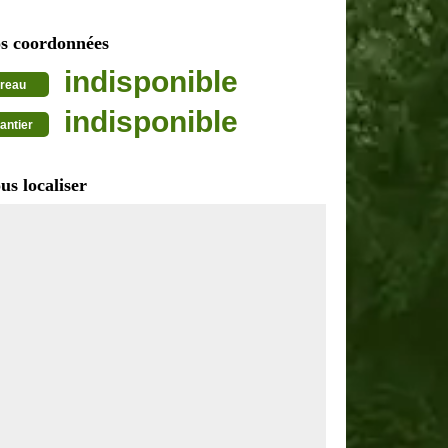
s coordonnées
indisponible
reau
indisponible
antier
us localiser