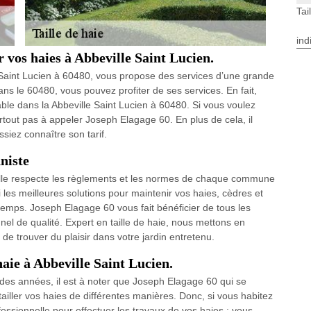
Tai
ind
r vos haies à Abbeville Saint Lucien.
 Saint Lucien à 60480, vous propose des services d’une grande
ns le 60480, vous pouvez profiter de ses services. En fait,
dable dans la Abbeville Saint Lucien à 60480. Si vous voulez
surtout pas à appeler Joseph Elagage 60. En plus de cela, il
ssiez connaître son tarif.
nniste
t elle respecte les règlements et les normes de chaque commune
si les meilleures solutions pour maintenir vos haies, cèdres et
emps. Joseph Elagage 60 vous fait bénéficier de tous les
nel de qualité. Expert en taille de haie, nous mettons en
 trouver du plaisir dans votre jardin entretenu.
haie à Abbeville Saint Lucien.
des années, il est à noter que Joseph Elagage 60 qui se
ailler vos haies de différentes manières. Donc, si vous habitez
ssionnelle pour effectuer les travaux de vos haies ; vous