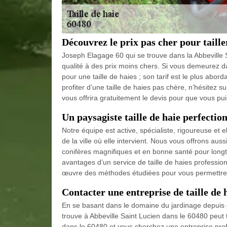
Découvrez le prix pas cher pour taille
Joseph Elagage 60 qui se trouve dans la Abbeville
qualité à des prix moins chers. Si vous demeurez da
pour une taille de haies ; son tarif est le plus abor
profiter d’une taille de haies pas chère, n’hésitez 
vous offrira gratuitement le devis pour que vous pui
Un paysagiste taille de haie perfectio
Notre équipe est active, spécialiste, rigoureuse e
de la ville où elle intervient. Nous vous offrons aus
conifères magnifiques et en bonne santé pour longt
avantages d’un service de taille de haies profession
œuvre des méthodes étudiées pour vous permettre de
Contacter une entreprise de taille de 
En se basant dans le domaine du jardinage depuis 
trouve à Abbeville Saint Lucien dans le 60480 peut t
dans le 60480 et vous cherchez une entreprise profe