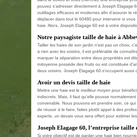
pouvez s’adresser directement à Joseph Elagage 60. E
outillages efficaces et modernes afin d’assurer le r
déplacer dans tout le 60480 pour intervenir si vous 
haie. Alors, Joseph Elagage 60 est à votre disposit
Notre paysagiste taille de haie à Abbe
Tailler les haies de son jardin n'est pas un choix, 
à rien avec les voisins, il est préférable de connaît
marquer la séparation entre deux propriétés est dit
mitoyenne possède des fruits ou est constituée d'arbr
deux voisins. Joseph Elagage 60 s’occupent aussi 
Avoir un devis taille de haie
Mettre une haie est le meilleur moyen pour bénéfici
indiscrets. Mais, il faut qu'elle pousse normalement
convenable. Nous pouvons en prendre soin, ce qui pa
de réussir à le faire, faites plutôt appel à des p
experte, un devais vous sera offert pour estimer les
Joseph Elagage 60, l’entreprise taille 
Si votre objectif est de garder une haie bien nourrie, 