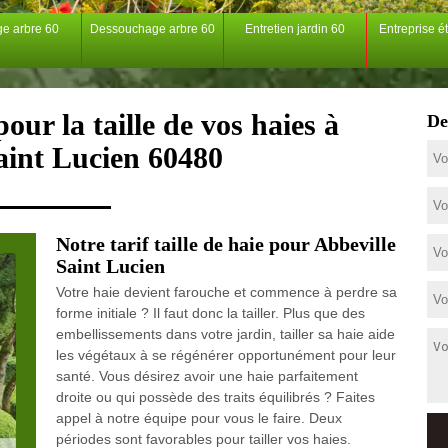
ge arbre 60
Dessouchage arbre 60
Entretien jardin 60
Entreprise é
our la taille de vos haies à
De
aint Lucien 60480
Notre tarif taille de haie pour Abbeville
Saint Lucien
Votre haie devient farouche et commence à perdre sa
forme initiale ? Il faut donc la tailler. Plus que des
embellissements dans votre jardin, tailler sa haie aide
les végétaux à se régénérer opportunément pour leur
santé. Vous désirez avoir une haie parfaitement
droite ou qui possède des traits équilibrés ? Faites
appel à notre équipe pour vous le faire. Deux
périodes sont favorables pour tailler vos haies.