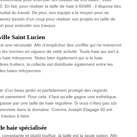
n fait, pour réaliser la taille de haie à 60480 ; il dispose des
ésultat du travail. De plus, son équipe a le moyen pour se
aurez besoin d’un coup pour réaliser vos projets en taille de
ion pour exécuter vos travaux.
ville Saint Lucien
c’est une nécessité. Afin d’empêcher des conflits qui ne mèneront
re les normes en vigueur de cette activité. Toute haie qui sert à
e haie mitoyenne. Notez bien également qui si la haie
es fruitiers, la collecte est distribuée également entre les
des haies mitoyennes.
er d’un beau jardin et parfaitement protégé des regards
 et sainement. Pour cela, il faut qu'elle gagne une esthétique
sse par une taille de haie régulière. Si vous n’êtes pas sûr
rofessionnels dans le domaine. Comme Joseph Elagage 60 est
 travaux à faire.
de haie spécialisée
consistante et plutôt touffue, la taille est la seule option. Afin