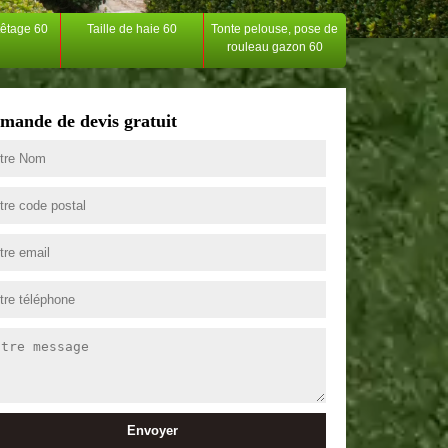
têtage 60
Taille de haie 60
Tonte pelouse, pose de
rouleau gazon 60
mande de devis gratuit