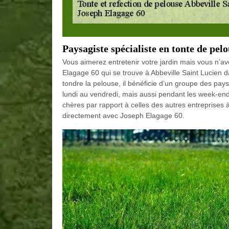
Paysagiste spécialiste en tonte de pel
Vous aimerez entretenir votre jardin mais vous n’ave
Elagage 60 qui se trouve à Abbeville Saint Lucien d
tondre la pelouse, il bénéficie d’un groupe des pay
lundi au vendredi, mais aussi pendant les week-ends
chères par rapport à celles des autres entreprises à
directement avec Joseph Elagage 60.