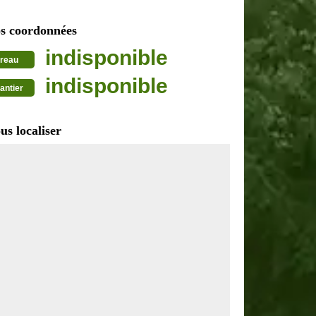
s coordonnées
indisponible
reau
indisponible
antier
us localiser