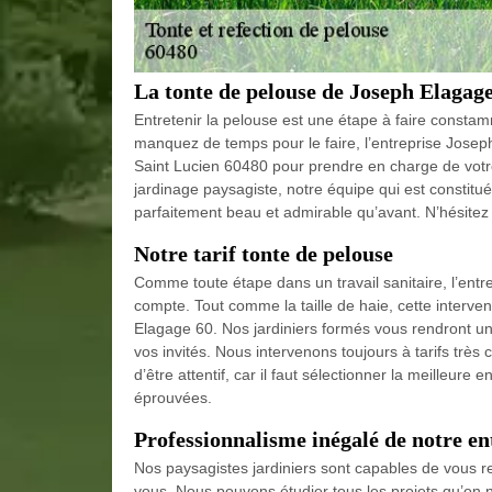
La tonte de pelouse de Joseph Elagag
Entretenir la pelouse est une étape à faire constamm
manquez de temps pour le faire, l’entreprise Joseph
Saint Lucien 60480 pour prendre en charge de vot
jardinage paysagiste, notre équipe qui est constitué
parfaitement beau et admirable qu’avant. N’hésitez
Notre tarif tonte de pelouse
Comme toute étape dans un travail sanitaire, l’entre
compte. Tout comme la taille de haie, cette interven
Elagage 60. Nos jardiniers formés vous rendront un
vos invités. Nous intervenons toujours à tarifs très
d’être attentif, car il faut sélectionner la meilleure
éprouvées.
Professionnalisme inégalé de notre en
Nos paysagistes jardiniers sont capables de vous r
vous. Nous pouvons étudier tous les projets qu’on 