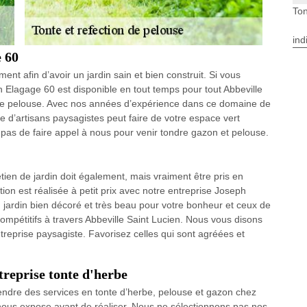
Ton
ind
e 60
ent afin d’avoir un jardin sain et bien construit. Si vous
 Elagage 60 est disponible en tout temps pour tout Abbeville
re pelouse. Avec nos années d’expérience dans ce domaine de
e d’artisans paysagistes peut faire de votre espace vert
 pas de faire appel à nous pour venir tondre gazon et pelouse.
tien de jardin doit également, mais vraiment être pris en
tion est réalisée à petit prix avec notre entreprise Joseph
 jardin bien décoré et très beau pour votre bonheur et ceux de
 compétitifs à travers Abbeville Saint Lucien. Nous vous disons
 entreprise paysagiste. Favorisez celles qui sont agréées et
treprise tonte d'herbe
endre des services en tonte d’herbe, pelouse et gazon chez
nous expose avant de réaliser. Nous ne sélectionnons pas nos