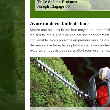
Avoir un devis taille de haie
Mettre une haie est le meilleur moyen pour bénéfici
indiscrets. Mais, il faut qu'elle pousse normalement
convenable. Nous pouvons en prendre soin, ce qui pa
de réussir à le faire, faites plutôt appel à des p
experte, un devais vous sera offert pour estimer les