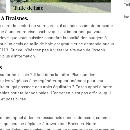
Tai
ind
 à Braisnes.
ssurer le confort de votre jardin, il est nécessaire de procéder
âche à une entreprise, sachez qu’il est important que vous
devis que vous puissiez connaître la totalité des budgets à
ment d’un devis de taille de haie est gratuit et ne demande aucun
3. Sur ce, n’hésitez pas à visiter le site web de Joseph
 plus d’information.
s
forme initiale ? Il faut donc la tailler. Plus que des
aide les végétaux à se régénérer opportunément pour leur
te ou qui possède des traits équilibrés ? Faites appel à notre
es pour tailler vos haies. L'entretien n'est pas difficile, qu’il
et possibilités.
de faire appel à des professionnels dans le domaine, comme
qui peut se déplacer à travers tout Braisnes. Notre
 de jardiniers paysagistes qui sont en mesure de vous procurer