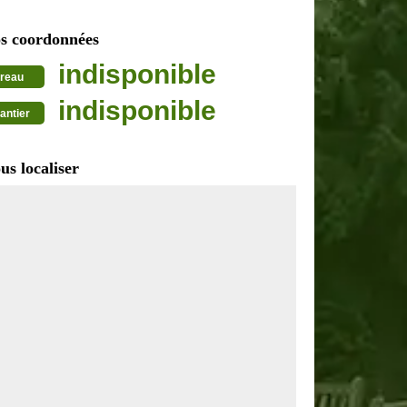
s coordonnées
indisponible
reau
indisponible
antier
us localiser