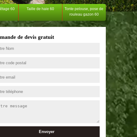
têtage 60
Taille de haie 60
Tonte pelouse, pose de
rouleau gazon 60
mande de devis gratuit