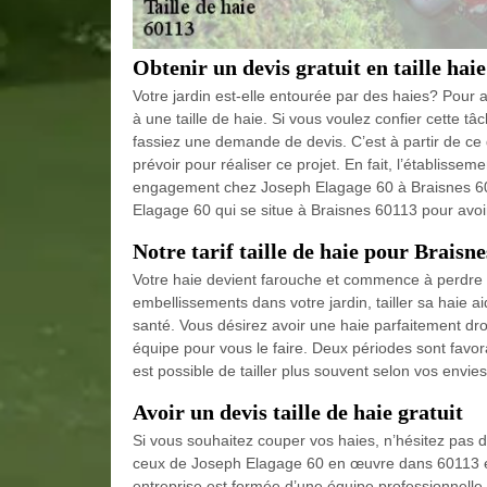
Obtenir un devis gratuit en taille haie
Votre jardin est-elle entourée par des haies? Pour a
à une taille de haie. Si vous voulez confier cette t
fassiez une demande de devis. C’est à partir de ce 
prévoir pour réaliser ce projet. En fait, l’établisse
engagement chez Joseph Elagage 60 à Braisnes 6011
Elagage 60 qui se situe à Braisnes 60113 pour avoir
Notre tarif taille de haie pour Braisne
Votre haie devient farouche et commence à perdre sa 
embellissements dans votre jardin, tailler sa haie 
santé. Vous désirez avoir une haie parfaitement droi
équipe pour vous le faire. Deux périodes sont favorabl
est possible de tailler plus souvent selon vos envies 
Avoir un devis taille de haie gratuit
Si vous souhaitez couper vos haies, n’hésitez pas 
ceux de Joseph Elagage 60 en œuvre dans 60113 et 
entreprise est formée d’une équipe professionnelle